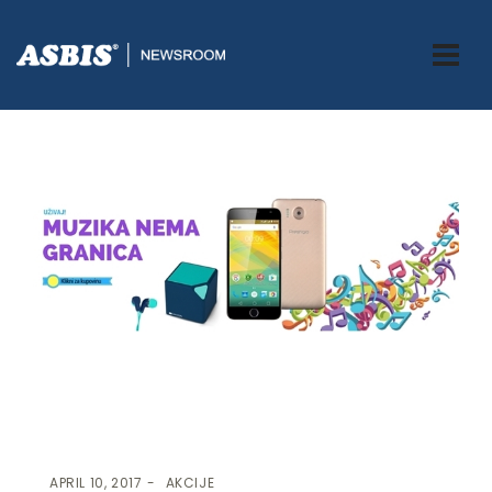
ASBIS.BA
>
AKCIJE
> UŽIVAJ U DOBROM ZVUKU!
APRIL 10, 2017
AKCIJE