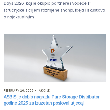
Days 2026, koji je okupio partnere i vodeće IT
stručnjake s ciljem razmjene znanja, ideja i iskustava
o najaktuelnijim...
FEBRUARY 26, 2026
AKCIJE
ASBIS je dobio nagradu Pure Storage Distributor
godine 2025 za izuzetan poslovni utjecaj