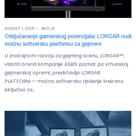
AUGUST 1, 2025
AKCIJE
Otključavanje gamerskog potencijala: LORGAR nudi
moćnu softversku platformu za gejmere
U značajnom razvoju za gejming scenu, LORGAR™,
vlastiti brend kompanije ASBIS poznat po vrhunskoj
gejmerskoj opremi, predstavlja LORGAR
PLATFORM — moćno softversko rješenje kreirano
isključivo za...