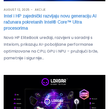
AUGUST 12, 2025
AKCIJE
Intel i HP zajednički razvijaju novu generaciju AI
računara pokretanih Intel® Core™ Ultra
procesorima
Nova HP EliteBook uređaji, razvijeni u saradnji s
Intelom, prikazuju AI-poboljšane performanse
optimizovane na CPU, GPU i NPU – pružajući brže,
pametnije i sigurnije...