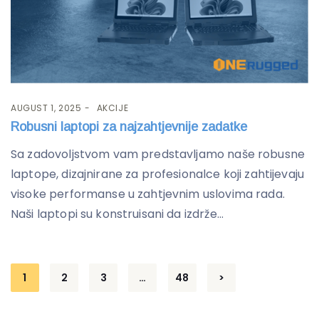
AUGUST 1, 2025
AKCIJE
Robusni laptopi za najzahtjevnije zadatke
Sa zadovoljstvom vam predstavljamo naše robusne
laptope, dizajnirane za profesionalce koji zahtijevaju
visoke performanse u zahtjevnim uslovima rada.
Naši laptopi su konstruisani da izdrže...
Posts
1
2
3
…
48
>
pagination