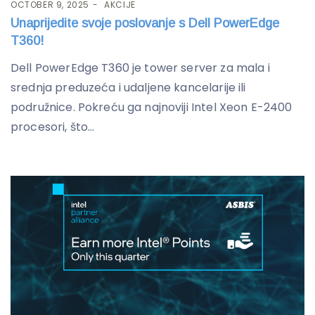
OCTOBER 9, 2025
AKCIJE
Unaprijedite svoje poslovanje s Dell PowerEdge
T360!
Dell PowerEdge T360 je tower server za mala i
srednja preduzeća i udaljene kancelarije ili
podružnice. Pokreću ga najnoviji Intel Xeon E-2400
procesori, što...