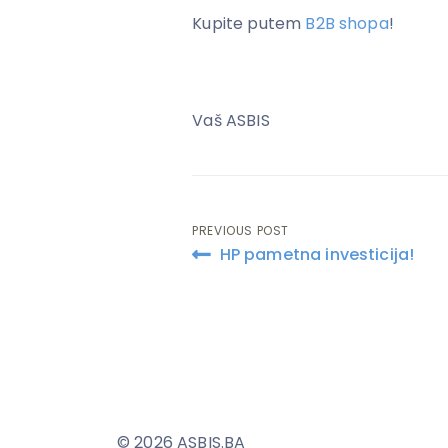
Kupite putem
B2B shopa
!
Vaš ASBIS
PREVIOUS POST
Post
HP pametna investicija!
navigation
© 2026 ASBIS.BA