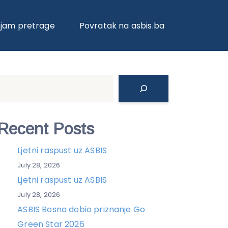
ojam pretrage
Povratak na asbis.ba
Search
Recent Posts
Ljetni raspust uz ASBIS
July 28, 2026
Ljetni raspust uz ASBIS
July 28, 2026
ASBIS Bosna dobio priznanje Go
Green Star 2026