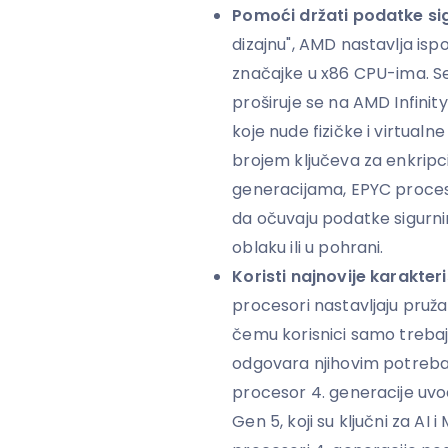
Pomoći držati podatke si
dizajnu", AMD nastavlja ispo
značajke u x86 CPU-ima. S
proširuje se na AMD Infinit
koje nude fizičke i virtualn
brojem ključeva za enkripc
generacijama, EPYC proces
da očuvaju podatke sigurnim
oblaku ili u pohrani.
Koristi najnovije karakteris
procesori nastavljaju pružat
čemu korisnici samo trebaju
odgovara njihovim potreb
procesor 4. generacije uvo
Gen 5, koji su ključni za AI