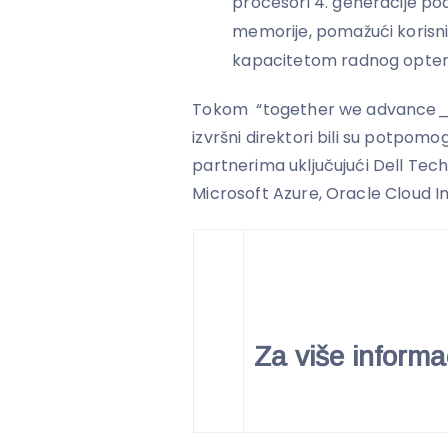
procesori 4. generacije pod
memorije, pomažući korisn
kapacitetom radnog optere
Tokom “together we advance_d
izvršni direktori bili su potpomo
partnerima uključujući Dell Tech
Microsoft Azure, Oracle Cloud I
Za više informa