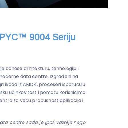
PYC™ 9004 Seriju
e donose arhitekturu, tehnologiju i
 moderne data centre. Izgrađeni na
ezgri ikada iz AMD4, procesori isporučuju
ku učinkovitost i pomažu korisnicima
entra za veću propusnost aplikacija i
ata centre sada je jpoš važnije nego