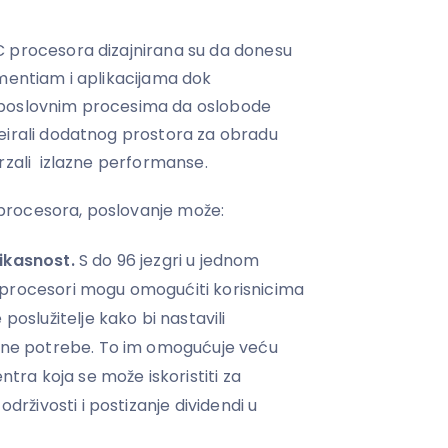
C procesora dizajnirana su da donesu
gmentiam i aplikacijama dok
 poslovnim procesima da oslobode
eirali dodatnog prostora za obradu
rzali izlazne performanse.
procesora, poslovanje može:
ikasnost.
S do 96 jezgri u jednom
procesori mogu omogućiti korisnicima
poslužitelje kako bi nastavili
alne potrebe. To im omogućuje veću
ntra koja se može iskoristiti za
održivosti i postizanje dividendi u