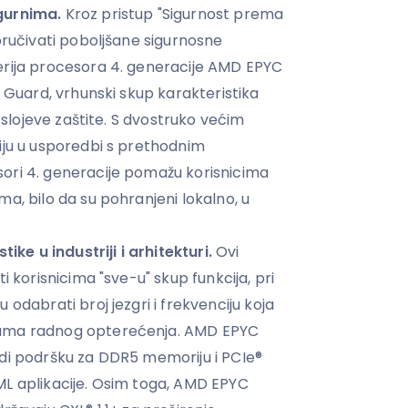
gurnima.
Kroz pristup "Sigurnost prema
ručivati ​​poboljšane sigurnosne
erija procesora 4. generacije AMD EPYC
y Guard, vrhunski skup karakteristika
e slojeve zaštite. S dvostruko većim
iju u usporedbi s prethodnim
ori 4. generacije pomažu korisnicima
a, bilo da su pohranjeni lokalno, u
tike u industriji i arhitekturi.
Ovi
i korisnicima "sve-u" skup funkcija, pri
 odabrati broj jezgri i frekvenciju koja
ama radnog opterećenja. AMD EPYC
di podršku za DDR5 memoriju i PCIe®
 i ML aplikacije. Osim toga, AMD EPYC