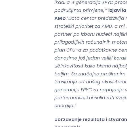
ikad, a 4 generacija EPYC proc
područjima primjene
,” izjavil
AMD
.“Data centar predstavlja n
strateški prioritet za AMD, a
partner po izboru nudeći najširi 
prilagodljivih računalnih motora
plan CPU-a za podatkovne centr
donosimo još jedan veliki kora
učinkovitosti kako bismo najbolj
boljim. Sa značajno proširenim
lansiranje od našeg ekosistema 
generaciju EPYC za napajanje 
performanse, konsolidirati svoju
energije.”
Ubrzavanje rezultata i stvaran