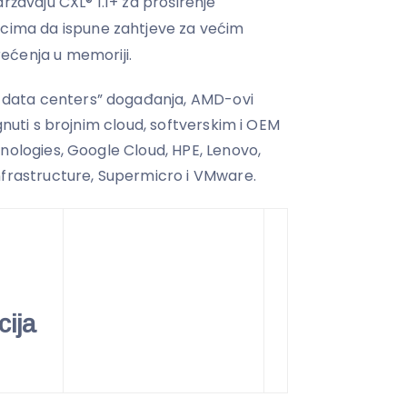
ržavaju CXL® 1.1+ za proširenje
icima da ispune zahtjeve za većim
ćenja u memoriji.
ata centers” događanja, AMD-ovi
gnuti s brojnim cloud, softverskim i OEM
nologies, Google Cloud, HPE, Lenovo,
nfrastructure, Supermicro i VMware.
cija