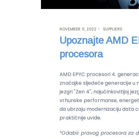
NOVEMBER 11, 2022
SUPPLIERS
Upoznajte AMD E
procesora
AMD EPYC procesori 4. generacij
značajke sljedeće generacije u
jezgri "Zen 4", najučinkovitijoj j
vrhunske performanse, energets
da ubrzaju modernizaciju data c
praktičnije uvide.
“Odabir pravog procesora za d