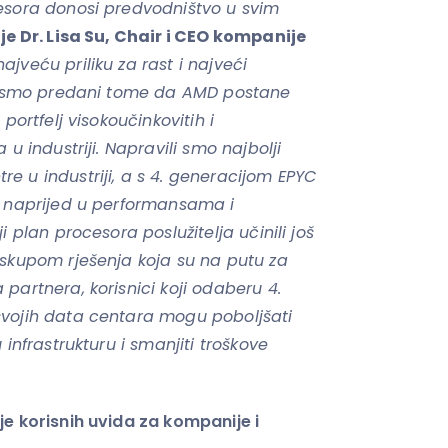
esora donosi predvodništvo u svim
a je Dr. Lisa Su, Chair i CEO kompanije
ajveću priliku za rast i najveći
 mi smo predani tome da AMD postane
portfelj visokoučinkovitih i
 u industriji. Napravili smo najbolji
e u industriji, a s 4. generacijom EPYC
k naprijed u performansama i
i plan procesora poslužitelja učinili još
 skupom rješenja koja su na putu za
partnera, korisnici koji odaberu 4.
svojih data centara mogu poboljšati
 infrastrukturu i smanjiti troškove
je korisnih uvida za kompanije i