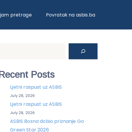
ojam pretrage
Povratak na asbis.ba
Search
Recent Posts
Ljetni raspust uz ASBIS
July 28, 2026
Ljetni raspust uz ASBIS
July 28, 2026
ASBIS Bosna dobio priznanje Go
Green Star 2026