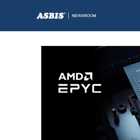
ASBIS.BA
>
SUPPLIERS
> UPOZNAJTE AMD EPYC™ 90