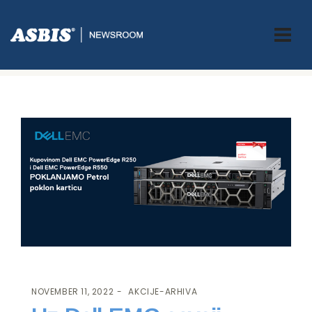
ASBIS.BA
>
AKCIJE-ARHIVA
> UZ DELL EMC OSVOJI PETROL
POKLON KARTICU!
NOVEMBER 11, 2022
AKCIJE-ARHIVA