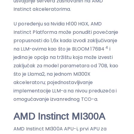
usvajanje servera zasnovanih na AMD
Instinct akceleratorima.
U poređenju sa Nvidia H100 HGX, AMD
Instinct Platforma može ponuditi povećanje
propusnosti do 1,6x kada izvodi zaključivanje
4
na LLM-ovima kao što je BLOOM 176B4
i
jedina je opcija na tržištu koja može izvesti
zaključak za model parametara od 70B, kao
što je Llama2, na jednom MI300X
akceleratoru; pojednostavljivanje
implementacije LLM-a na nivou preduzeća i
omogućavanje izvanrednog TCO-a.
AMD Instinct MI300A
AMD Instinct MI300A APU-i, prvi APU za