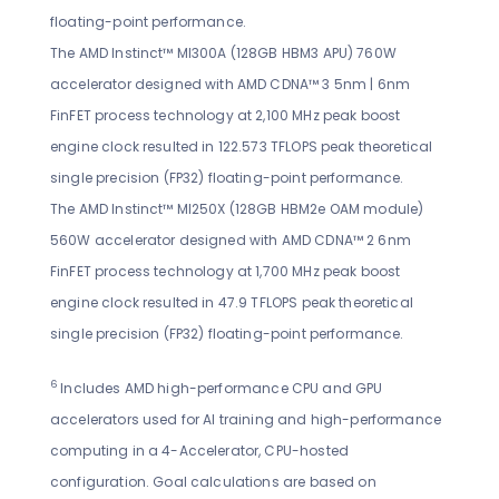
floating-point performance.
The AMD Instinct™ MI300A (128GB HBM3 APU) 760W
accelerator designed with AMD CDNA™ 3 5nm | 6nm
FinFET process technology at 2,100 MHz peak boost
engine clock resulted in 122.573 TFLOPS peak theoretical
single precision (FP32) floating-point performance.
The AMD Instinct™ MI250X (128GB HBM2e OAM module)
560W accelerator designed with AMD CDNA™ 2 6nm
FinFET process technology at 1,700 MHz peak boost
engine clock resulted in 47.9 TFLOPS peak theoretical
single precision (FP32) floating-point performance.
6
Includes AMD high-performance CPU and GPU
accelerators used for AI training and high-performance
computing in a 4-Accelerator, CPU-hosted
configuration. Goal calculations are based on