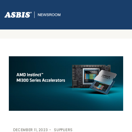
ASBIS.BA
>
SUPPLIERS
> AMD ISPORUČUJE LIDERSKI PORTFOLIO
RJEŠENJA ZA AI ZA DATA CENTRE SA AMD INSTINCT MI300
SERIJOM
DECEMBER 11, 2023
SUPPLIERS