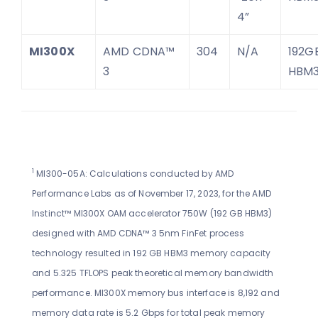
4”
MI300X
AMD CDNA™
304
N/A
192G
3
HBM
1
MI300-05A: Calculations conducted by AMD
Performance Labs as of November 17, 2023, for the AMD
Instinct™ MI300X OAM accelerator 750W (192 GB HBM3)
designed with AMD CDNA™ 3 5nm FinFet process
technology resulted in 192 GB HBM3 memory capacity
and 5.325 TFLOPS peak theoretical memory bandwidth
performance. MI300X memory bus interface is 8,192 and
memory data rate is 5.2 Gbps for total peak memory