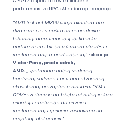
CPU-i za isporuku revolucionarnih
performansi za HPC i AI radna opterećenja.
“AMD Instinct MI300 serija akceleratora
dizajnirani su s našim najnaprednijim
tehnologijama, isporučujući liderske
performanse i bit će u širokom cloud-u i
implementaciji u preduzećima,”
rekao je
Victor Peng, predsjednik,
AMD.
„Upotrebom našeg vodećeg
hardvera, softvera i pristupa otvorenog
ekosistema, provajderi u cloud-u, OEM i
ODM-ovi donose na tržište tehnologije koje
osnažuju preduzeća da usvoje i
implementiraju rješenja zasnovana na
umjetnoj inteligenciji.”