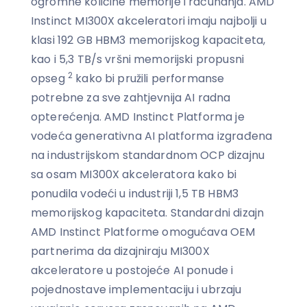
ogromne količine memorije i računanja. AMD
Instinct MI300X akceleratori imaju najbolji u
klasi 192 GB HBM3 memorijskog kapaciteta,
kao i 5,3 TB/s vršni memorijski propusni
2
opseg
kako bi pružili performanse
potrebne za sve zahtjevnija AI radna
opterećenja. AMD Instinct Platforma je
vodeća generativna AI platforma izgrađena
na industrijskom standardnom OCP dizajnu
sa osam MI300X akceleratora kako bi
ponudila vodeći u industriji 1,5 TB HBM3
memorijskog kapaciteta. Standardni dizajn
AMD Instinct Platforme omogućava OEM
partnerima da dizajniraju MI300X
akceleratore u postojeće AI ponude i
pojednostave implementaciju i ubrzaju