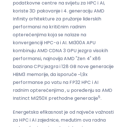
podatkovne centre na svijetu za HPC i AI,
koriste 3D pakovanje i 4. generaciju AMD
Infinity arhitekture za pružanje liderskih
performansi na kritičnim radnim
opterećenjima koja se nalaze na
konvergenciji HPC-a i AI. MI300A APU
kombinuju AMD CDNA 3 GPU jezgra visokih
performansi, najnovija AMD "Zen 4" x86
bazirana CPU jezgra i 128 GB nove generacije
HBM3 memorije, da isporuče ~1,9x
performanse po vatu na FP32 HPC i AI
radnim opterećenjima , u poređenju sa AMD
5
Instinct MI250X prethodne generacije
.
Energetska efikasnost je od najveće važnosti
za HPC i AI zajednice, međutim ova radna