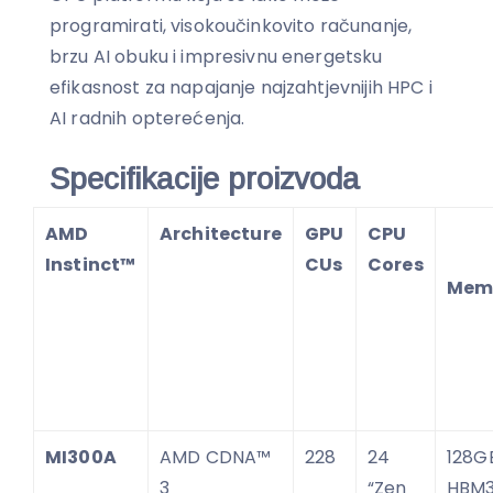
programirati, visokoučinkovito računanje,
brzu AI obuku i impresivnu energetsku
efikasnost za napajanje najzahtjevnijih HPC i
AI radnih opterećenja.
Specifikacije proizvoda
AMD
Architecture
GPU
CPU
Instinct™
CUs
Cores
Mem
MI300A
AMD CDNA™
228
24
128G
3
“Zen
HBM