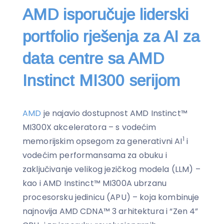
AMD isporučuje liderski
portfolio rješenja za AI za
data centre sa AMD
Instinct MI300 serijom
AMD
je najavio dostupnost AMD Instinct™
MI300X akceleratora – s vodećim
1
memorijskim opsegom za generativni AI
i
vodećim performansama za obuku i
zaključivanje velikog jezičkog modela (LLM) –
kao i AMD Instinct™ MI300A ubrzanu
procesorsku jedinicu (APU) – koja kombinuje
najnovija AMD CDNA™ 3 arhitektura i “Zen 4”