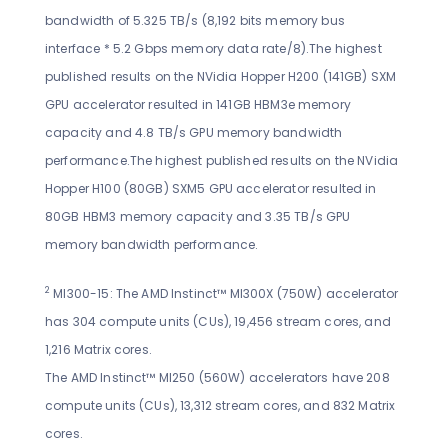
bandwidth of 5.325 TB/s (8,192 bits memory bus
interface * 5.2 Gbps memory data rate/8).The highest
published results on the NVidia Hopper H200 (141GB) SXM
GPU accelerator resulted in 141GB HBM3e memory
capacity and 4.8 TB/s GPU memory bandwidth
performance.The highest published results on the NVidia
Hopper H100 (80GB) SXM5 GPU accelerator resulted in
80GB HBM3 memory capacity and 3.35 TB/s GPU
memory bandwidth performance.
2
MI300-15: The AMD Instinct™ MI300X (750W) accelerator
has 304 compute units (CUs), 19,456 stream cores, and
1,216 Matrix cores.
The AMD Instinct™ MI250 (560W) accelerators have 208
compute units (CUs), 13,312 stream cores, and 832 Matrix
cores.