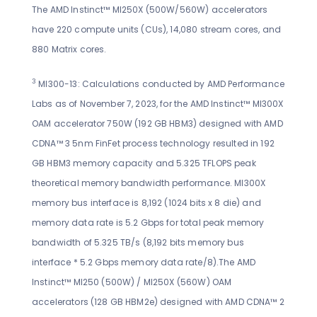
The AMD Instinct™ MI250X (500W/560W) accelerators
have 220 compute units (CUs), 14,080 stream cores, and
880 Matrix cores.
3
MI300-13: Calculations conducted by AMD Performance
Labs as of November 7, 2023, for the AMD Instinct™ MI300X
OAM accelerator 750W (192 GB HBM3) designed with AMD
CDNA™ 3 5nm FinFet process technology resulted in 192
GB HBM3 memory capacity and 5.325 TFLOPS peak
theoretical memory bandwidth performance. MI300X
memory bus interface is 8,192 (1024 bits x 8 die) and
memory data rate is 5.2 Gbps for total peak memory
bandwidth of 5.325 TB/s (8,192 bits memory bus
interface * 5.2 Gbps memory data rate/8).The AMD
Instinct™ MI250 (500W) / MI250X (560W) OAM
accelerators (128 GB HBM2e) designed with AMD CDNA™ 2