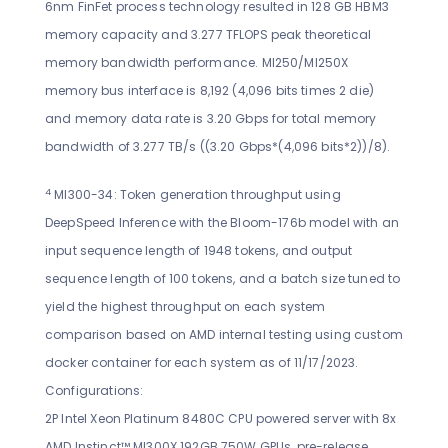
6nm FinFet process technology resulted in 128 GB HBM3
memory capacity and 3.277 TFLOPS peak theoretical
memory bandwidth performance.
MI250/MI250X
memory bus interface is 8,192 (4,096 bits times 2 die)
and memory data rate is 3.20 Gbps for total memory
bandwidth of 3.277 TB/s ((3.20 Gbps*(4,096 bits*2))/8).
4
MI300-34: Token generation throughput using
DeepSpeed Inference with the Bloom-176b model with an
input sequence length of 1948 tokens, and output
sequence length of 100 tokens, and a batch size tuned to
yield the highest throughput on each system
comparison based on AMD internal testing using custom
docker container for each system as of 11/17/2023.
Configurations:
2P Intel Xeon Platinum 8480C CPU powered server with 8x
AMD Instinct™ MI300X 192GB 750W GPUs, pre-release