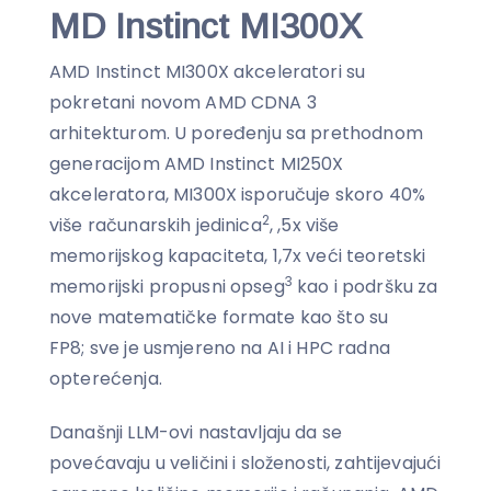
MD Instinct MI300X
AMD Instinct MI300X akceleratori su
pokretani novom AMD CDNA 3
arhitekturom. U poređenju sa prethodnom
generacijom AMD Instinct MI250X
akceleratora, MI300X isporučuje skoro 40%
2
više računarskih jedinica
, ,5x više
memorijskog kapaciteta, 1,7x veći teoretski
3
memorijski propusni opseg
kao i podršku za
nove matematičke formate kao što su
FP8; sve je usmjereno na AI i HPC radna
opterećenja.
Današnji LLM-ovi nastavljaju da se
povećavaju u veličini i složenosti, zahtijevajući