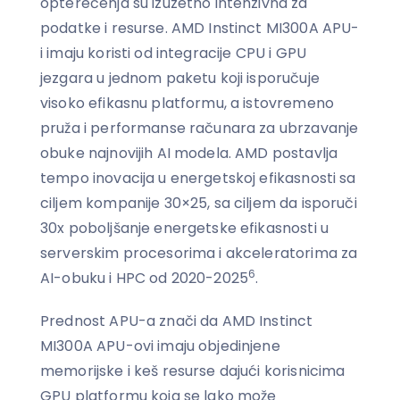
opterećenja su izuzetno intenzivna za
podatke i resurse. AMD Instinct MI300A APU-
i imaju koristi od integracije CPU i GPU
jezgara u jednom paketu koji isporučuje
visoko efikasnu platformu, a istovremeno
pruža i performanse računara za ubrzavanje
obuke najnovijih AI modela. AMD postavlja
tempo inovacija u energetskoj efikasnosti sa
ciljem kompanije 30×25, sa ciljem da isporuči
30x poboljšanje energetske efikasnosti u
serverskim procesorima i akceleratorima za
6
AI-obuku i HPC od 2020-2025
.
Prednost APU-a znači da AMD Instinct
MI300A APU-ovi imaju objedinjene
memorijske i keš resurse dajući korisnicima
GPU platformu koja se lako može