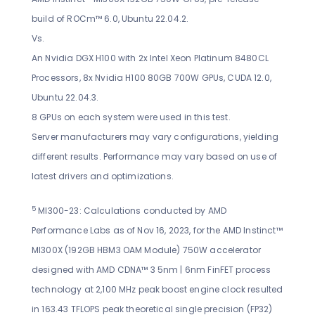
build of ROCm™ 6.0, Ubuntu 22.04.2.
Vs.
An Nvidia DGX H100 with 2x Intel Xeon Platinum 8480CL
Processors, 8x Nvidia H100 80GB 700W GPUs, CUDA 12.0,
Ubuntu 22.04.3.
8 GPUs on each system were used in this test.
Server manufacturers may vary configurations, yielding
different results. Performance may vary based on use of
latest drivers and optimizations.
5
MI300-23: Calculations conducted by AMD
Performance Labs as of Nov 16, 2023, for the AMD Instinct™
MI300X (192GB HBM3 OAM Module) 750W accelerator
designed with AMD CDNA™ 3 5nm | 6nm FinFET process
technology at 2,100 MHz peak boost engine clock resulted
in 163.43 TFLOPS peak theoretical single precision (FP32)