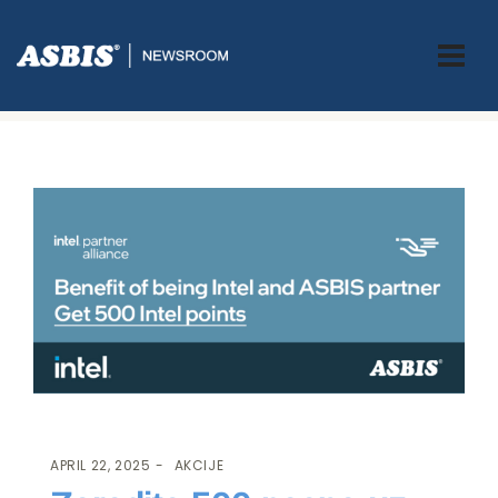
ASBIS.BA
>
AKCIJE
> ZARADITE 500 POENA UZ INTEL I ASBIS
PARTNERSTVO
APRIL 22, 2025
AKCIJE