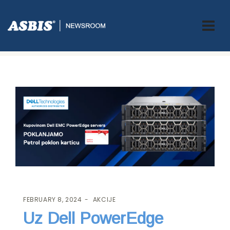
ASBIS.BA
>
AKCIJE
> UZ DELL POWEREDGE SERVERE OSVOJI
PETROL POKLON KARTICU!
FEBRUARY 8, 2024
AKCIJE
Uz Dell PowerEdge