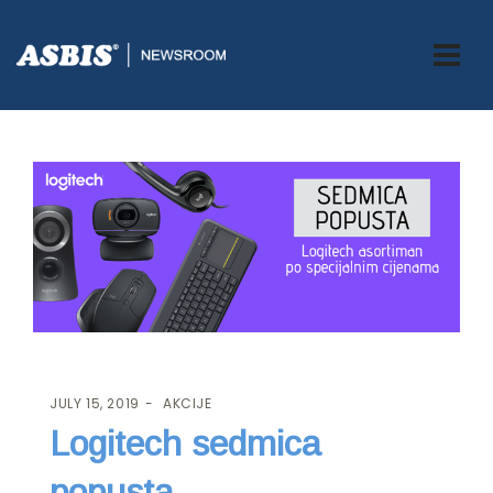
ASBIS.BA
>
AKCIJE
> LOGITECH SEDMICA POPUSTA
JULY 15, 2019
AKCIJE
Logitech sedmica
popusta