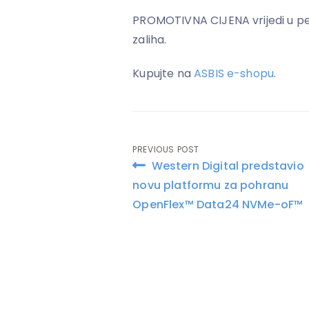
PROMOTIVNA CIJENA vrijedi u perio
zaliha.
Kupujte na
ASBIS e-shopu
.
PREVIOUS POST
Post
Western Digital predstavio
navigation
novu platformu za pohranu
OpenFlex™ Data24 NVMe-oF™