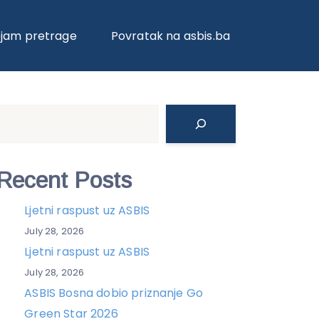
ojam pretrage
Povratak na asbis.ba
Search
Recent Posts
Ljetni raspust uz ASBIS
July 28, 2026
Ljetni raspust uz ASBIS
July 28, 2026
ASBIS Bosna dobio priznanje Go
Green Star 2026