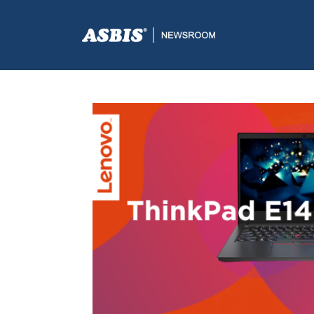
ASBIS.BA
>
AKCIJE
> LENOVO THINKPAD E14: PROMO