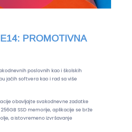
d E14: PROMOTIVNA
akodnevnih poslovnih kao i školskih
u jačih softvera kao i rad sa više
racije obavljajte svakodnevne zadatke
i 256GB SSD memorije, aplikacije se brže
bolje, a istovremeno izvršavanje