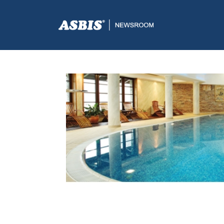
ASBIS.BA
>
AKCIJE
> DELL NAGRAĐUJE: OSVOJITE VI