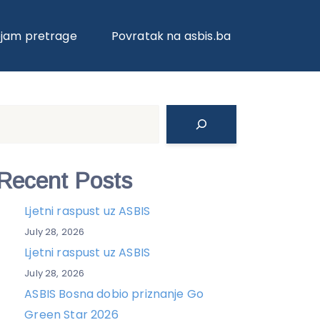
ojam pretrage
Povratak na asbis.ba
Search
Recent Posts
Ljetni raspust uz ASBIS
July 28, 2026
Ljetni raspust uz ASBIS
July 28, 2026
ASBIS Bosna dobio priznanje Go
Green Star 2026