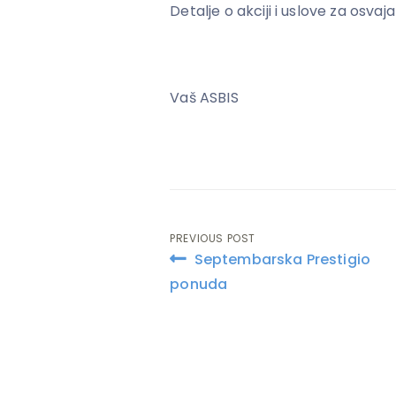
Detalje o akciji i uslove za osv
Vaš ASBIS
PREVIOUS POST
Post
Septembarska Prestigio
navigation
ponuda