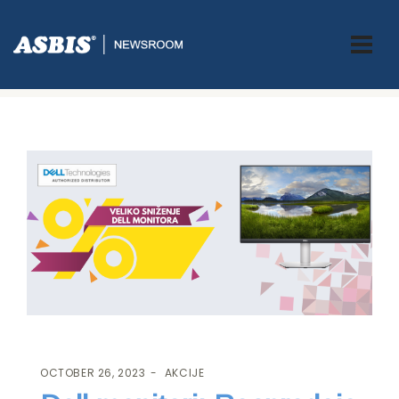
ASBIS.BA
>
AKCIJE
> DELL MONITORI: RASPRODAJA MODELA SA
LAGERA
OCTOBER 26, 2023
AKCIJE