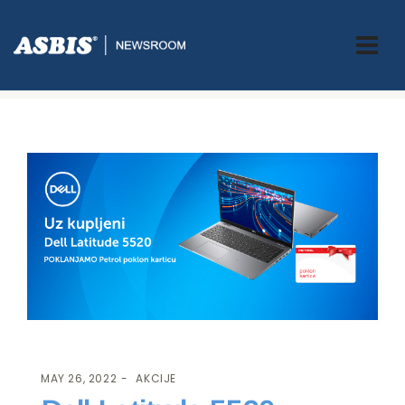
ASBIS.BA
>
AKCIJE
> DELL LATITUDE 5520 POKLANJA PETROL
VAUČER
MAY 26, 2022
AKCIJE