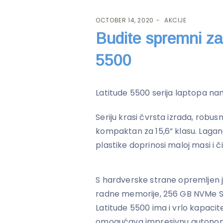
OCTOBER 14, 2020
AKCIJE
Budite spremni za
5500
Latitude 5500 serija laptopa nam
Seriju krasi čvrsta izrada, robusn
kompaktan za 15,6” klasu. Lagana
plastike doprinosi maloj masi i č
S hardverske strane opremljen 
radne memorije, 256 GB NVMe S
Latitude 5500 ima i vrlo kapacit
omogućava impresivnu autonomi