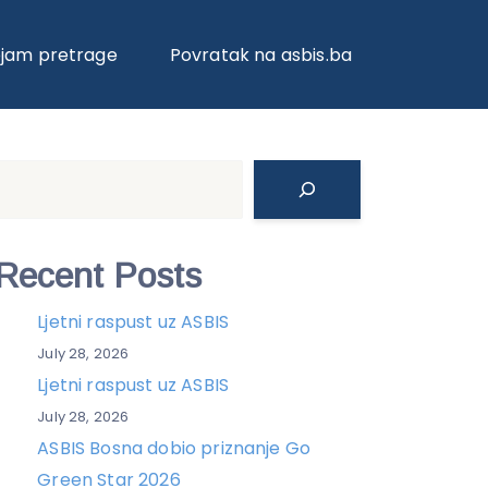
ojam pretrage
Povratak na asbis.ba
Search
Recent Posts
Ljetni raspust uz ASBIS
July 28, 2026
Ljetni raspust uz ASBIS
July 28, 2026
ASBIS Bosna dobio priznanje Go
Green Star 2026