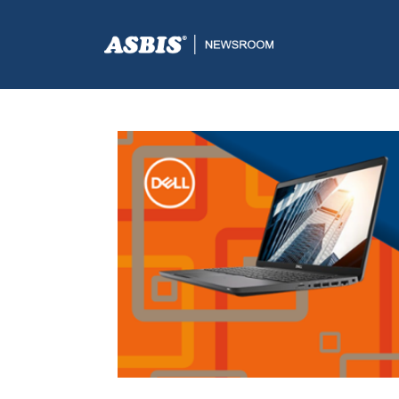
ASBIS.BA
>
AKCIJE
> BUDITE SPREMNI ZA RAD UZ DELL