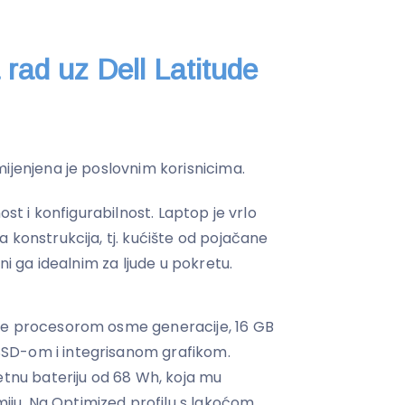
 rad uz Dell Latitude
ijenjena je poslovnim korisnicima.
ost i konfigurabilnost. Laptop je vrlo
 konstrukcija, tj. kućište od pojačane
ini ga idealnim za ljude u pokretu.
je procesorom osme generacije, 16 GB
SD-om i integrisanom grafikom.
etnu bateriju od 68 Wh, koja mu
ju. Na Optimized profilu s lakoćom