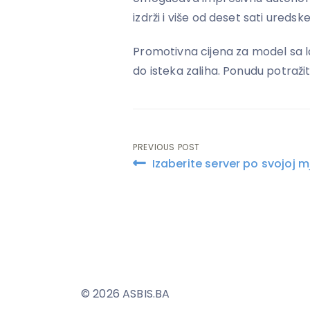
izdrži i više od deset sati ureds
Promotivna cijena za model sa lage
do isteka zaliha. Ponudu potraži
PREVIOUS POST
Post
Izaberite server po svojoj mj
navigation
© 2026 ASBIS.BA