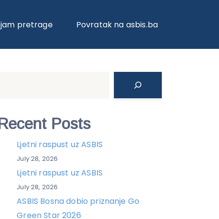
ojam pretrage
Povratak na asbis.ba
Search
Recent Posts
Ljetni raspust uz ASBIS
July 28, 2026
Ljetni raspust uz ASBIS
July 28, 2026
ASBIS Bosna dobio priznanje Go
Green Star 2026