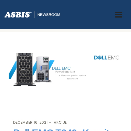
ASBIS.BA
>
AKCIJE
> DELL EMC T340: KUPUJTE I OSVOJITE
MERCATOR POKLON VAUČER!
DECEMBER 16, 2021
AKCIJE