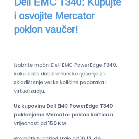
Dell EMC T340: Kupujte
i osvojite Mercator
poklon vaučer!
Izabrite moćni Dell EMC PowerEdge T340,
kako biste dobili vrhunsko rješenje za
skladištenje velike količine podataka i
virtualizaciju.
Uz kupovinu Dell EMC PowerEdge T340
poklanjamo Mercator poklon karticu
u
vrijednosti od
150 KM
.
Promotivni period traje od
16.12. do