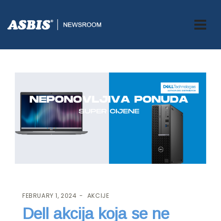
ASBIS.BA
>
AKCIJE
> DELL AKCIJA KOJA SE NE PROPUŠTA!
FEBRUARY 1, 2024
AKCIJE
Dell akcija koja se ne