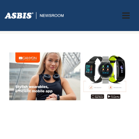
ASBIS.BA
>
AKCIJE
> BIRAJTE PAMETNE SATOVE PO POVOLJNIM
CIJENAMA