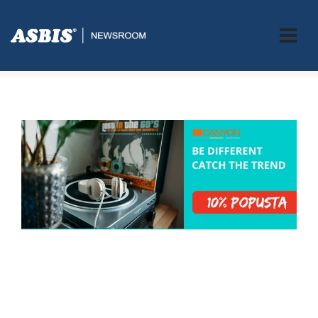
ASBIS.BA
>
AKCIJE
> CANYON: 10% POPUSTA NA IZABRANI
ASORTIMAN!