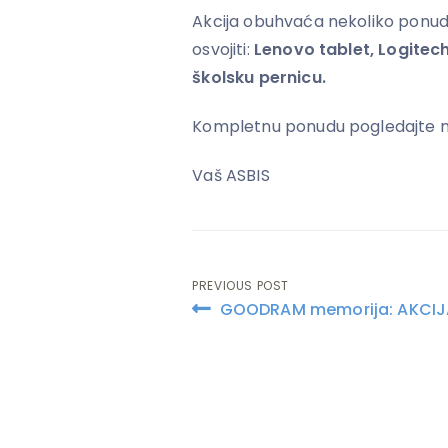
Akcija obuhvaća nekoliko ponuda 
osvojiti:
Lenovo tablet, Logitec
školsku pernicu.
Kompletnu ponudu pogledajte n
Vaš ASBIS
PREVIOUS POST
Post
GOODRAM memorija: AKCIJ
navigation