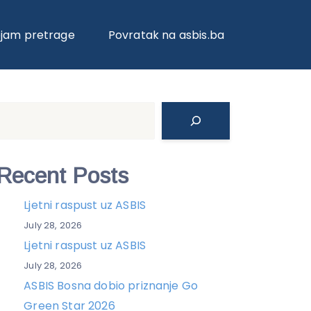
ojam pretrage
Povratak na asbis.ba
Search
Recent Posts
Ljetni raspust uz ASBIS
July 28, 2026
Ljetni raspust uz ASBIS
July 28, 2026
ASBIS Bosna dobio priznanje Go
Green Star 2026