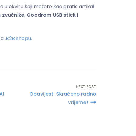
u okviru koji možete kao gratis artikal
h zvučnike, Goodram USB stick i
a .
B2B shopu
.
NEXT POST
A!
Obavijest: Skraćeno radno
vrijeme!