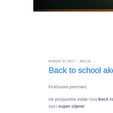
AUGUST 31, 2017
AKCIJE
Back to school akc
Poštovani partneri,
ne porpustite Asbis-ovu
Back t
vas i
super cijene
!