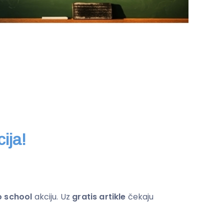
ija!
o school
akciju. Uz
gratis artikle
čekaju