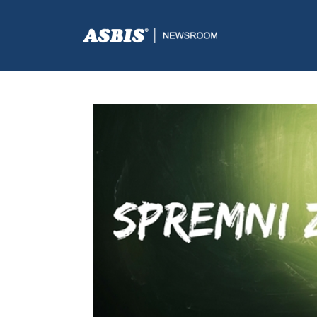
ASBIS.BA
>
AKCIJE
> BACK TO SCHOOL AKCIJA!