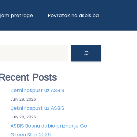
KOSE
ojam pretrage
Povratak na asbis.ba
Search
Recent Posts
Ljetni raspust uz ASBIS
July 28, 2026
Ljetni raspust uz ASBIS
July 28, 2026
ASBIS Bosna dobio priznanje Go
Green Star 2026