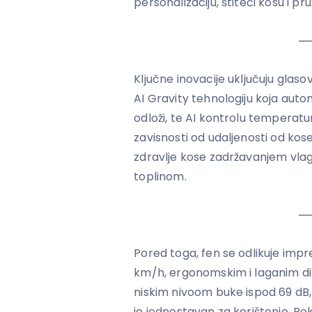
personalizaciju, štiteći kosu i pr
Ključne inovacije uključuju glas
AI Gravity tehnologiju koja aut
odloži, te AI kontrolu temperatu
zavisnosti od udaljenosti od kos
zdravlje kose zadržavanjem vla
toplinom.
Pored toga, fen se odlikuje im
km/h, ergonomskim i laganim di
niskim nivoom buke ispod 69 dB, 
je jednostavan za korištenje. Po