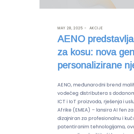
MAY 28, 2025
AKCIJE
AENO predstavlja 
za kosu: nova gen
personalizirane n
AENO, međunarodni brend malih 
vodećeg distributera s dodanom 
ICT i IoT proizvoda, rješenja i usl
Afrike (EMEA) – lansira AI fen za
dizajniran za profesionalnu i ku
patentiranim tehnologijama, ovaj 