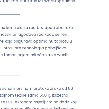
užajući rezultate kao iz frizerskog salona.
ovnu kontrolu za rad bez upotrebe ruku,
omatski prilagođava rad kada se fen
re koja osigurava optimalnu toplotu u
e. InfraCare tehnologija poboljšava
ge i smanjenjem oštećenja izazvanih
presivnom brzinom protoka zraka od 86
zajnom težine samo 560 g, izuzetno
te LCD ekranom osjetljivim na dodir koji
kreće ga Longlife Pro motor koji radi na