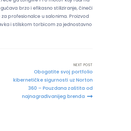
gućava brzo i efikasno stiliziranje, čineći
 i za profesionalce u salonima. Proizvod
avka i stilskom torbicom za jednostavno
NEXT POST
Obogatite svoj portfolio
kibernetičke sigurnosti uz Norton
360 – Pouzdana zaštita od
najnagrađivanijeg brenda