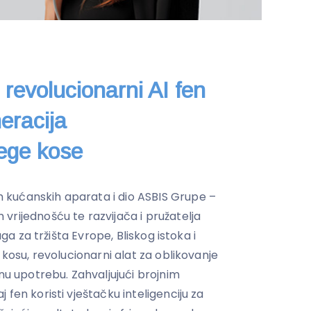
revolucionarni AI fen
eracija
jege kose
kućanskih aparata i dio ASBIS Grupe –
vrijednošću te razvijača i pružatelja
uga za tržišta Evrope, Bliskog istoka i
 kosu, revolucionarni alat za oblikovanje
ćnu upotrebu. Zahvaljujući brojnim
fen koristi vještačku inteligenciju za