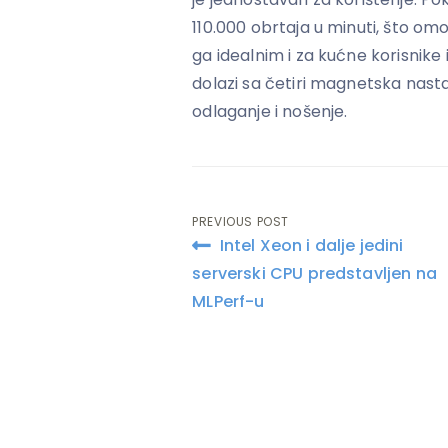
110.000 obrtaja u minuti, što omo
ga idealnim i za kućne korisnike
dolazi sa četiri magnetska nast
odlaganje i nošenje.
PREVIOUS POST
Post
Intel Xeon i dalje jedini
navigation
serverski CPU predstavljen na
MLPerf-u