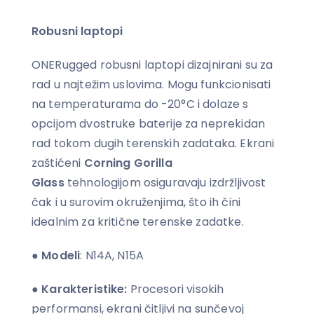
Robusni laptopi
ONERugged robusni laptopi dizajnirani su za
rad u najtežim uslovima. Mogu funkcionisati
na temperaturama do -20°C i dolaze s
opcijom dvostruke baterije za neprekidan
rad tokom dugih terenskih zadataka. Ekrani
zaštićeni
Corning Gorilla
Glass
tehnologijom osiguravaju izdržljivost
čak i u surovim okruženjima, što ih čini
idealnim za kritične terenske zadatke.
●
Modeli
: N14A, N15A
●
Karakteristike:
Procesori visokih
performansi, ekrani čitljivi na sunčevoj