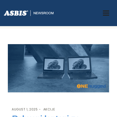
ASBIS.BA
>
AKCIJE
> ROBUSNI LAPTOPI ZA NAJZAHTJEVNIJE
ZADATKE
AUGUST 1, 2025
AKCIJE