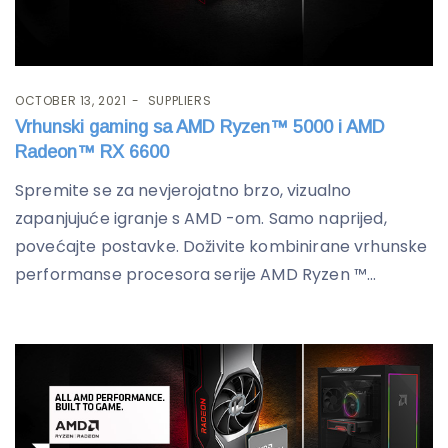
OCTOBER 13, 2021
SUPPLIERS
Vrhunski gaming sa AMD Ryzen™ 5000 i AMD
Radeon™ RX 6600
Spremite se za nevjerojatno brzo, vizualno
zapanjujuće igranje s AMD -om. Samo naprijed,
povećajte postavke. Doživite kombinirane vrhunske
performanse procesora serije AMD Ryzen ™...