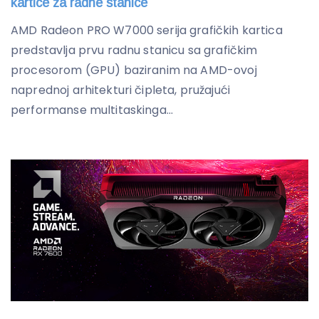
kartice za radne stanice
AMD Radeon PRO W7000 serija grafičkih kartica
predstavlja prvu radnu stanicu sa grafičkim
procesorom (GPU) baziranim na AMD-ovoj
naprednoj arhitekturi čipleta, pružajući
performanse multitaskinga...