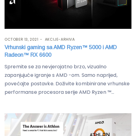
OCTOBER 13, 2021
AKCIJE-ARHIVA
Vrhunski gaming sa AMD Ryzen™ 5000 i AMD
Radeon™ RX 6600
Spremite se za nevjerojatno brzo, vizualno
zapanjujuće igranje s AMD -om. Samo naprijed,
povećajte postavke. Doživite kombinirane vrhunske
performanse procesora serije AMD Ryzen ™...