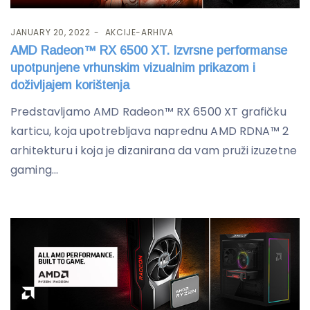
JANUARY 20, 2022
AKCIJE-ARHIVA
AMD Radeon™ RX 6500 XT. Izvrsne performanse
upotpunjene vrhunskim vizualnim prikazom i
doživljajem korištenja
Predstavljamo AMD Radeon™ RX 6500 XT grafičku
karticu, koja upotrebljava naprednu AMD RDNA™ 2
arhitekturu i koja je dizanirana da vam pruži izuzetne
gaming...