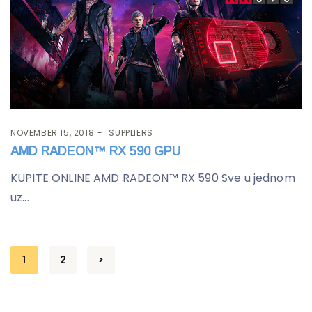
NOVEMBER 15, 2018
SUPPLIERS
AMD RADEON™ RX 590 GPU
KUPITE ONLINE AMD RADEON™ RX 590 Sve u jednom
uz...
Posts
1
2
>
pagination