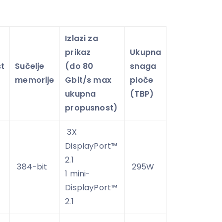
Izlazi za
prikaz
Ukupna
t
Sučelje
(do 80
snaga
memorije
Gbit/s max
ploče
ukupna
(TBP)
propusnost)
3X
DisplayPort™
2.1
384-bit
295W
1 mini-
DisplayPort™
2.1