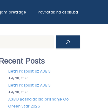
ojam pretrage
Povratak na asbis.ba
Search
Recent Posts
Ljetni raspust uz ASBIS
July 28, 2026
Ljetni raspust uz ASBIS
July 28, 2026
ASBIS Bosna dobio priznanje Go
Green Star 2026