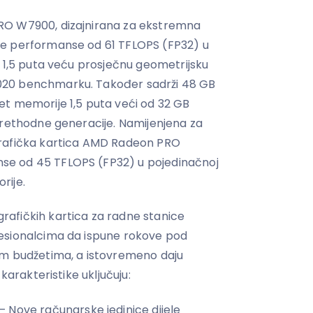
RO W7900, dizajnirana za ekstremna
ke performanse od 61 TFLOPS (FP32) u
i 1,5 puta veću prosječnu geometrijsku
20 benchmarku. Također sadrži 48 GB
t memorije 1,5 puta veći od 32 GB
prethodne generacije. Namijenjena za
grafička kartica AMD Radeon PRO
e od 45 TFLOPS (FP32) u pojedinačnoj
rije.
afičkih kartica za radne stanice
esionalcima da ispune rokove pod
im budžetima, a istovremeno daju
karakteristike uključuju:
– Nove računarske jedinice dijele