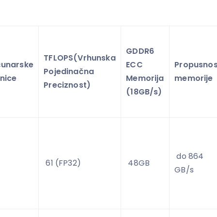
GDDR6
TFLOPS(Vrhunska
unarske
ECC
Propusnos
Pojedinačna
inice
Memorija
memorije
Preciznost)
(18GB/s)
do 864
61 (FP32)
48GB
GB/s