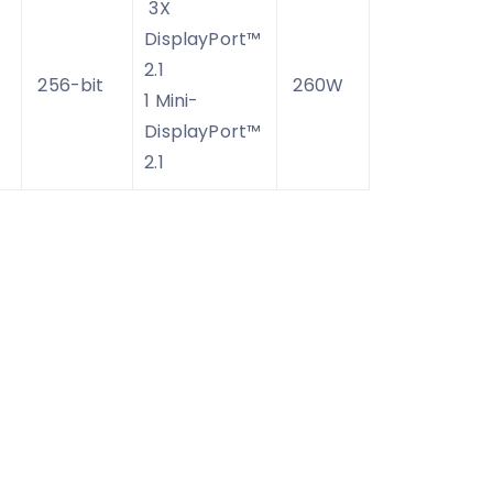
3X
DisplayPort™
2.1
256-bit
260W
1 Mini-
DisplayPort™
2.1