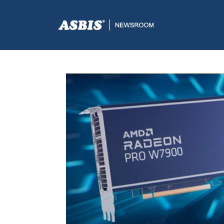
ASBIS.BA
>
SUPPLIERS
> AMD RADEON™ PRO W7900 I