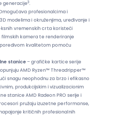
3
 generacije
.
Omogućava profesionalcima i
3D modelima i okruženjima, uređivanje i
eksnih vremenskih crta koristeći
h filmskih kamera te renderiranje
eusporedivom kvalitetom pomoću
ne stanice
– grafičke kartice serije
punjuju AMD Ryzen™ Threadripper™
ći snagu neophodnu za brzo i efikasno
vnim, produkcijskim i vizualizacionim
dne stanice AMD Radeon PRO serije i
ocesori pružaju izuzetne performanse,
napajanje kritičnih profesionalnih