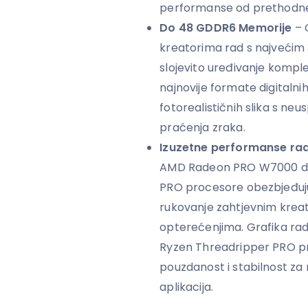
performanse od prethodne
Do 48 GDDR6 Memorije
– 
kreatorima rad s najvećim 
slojevito uređivanje kompl
najnovije formate digitalni
fotorealističnih slika s n
praćenja zraka.
Izuzetne performanse rad
AMD Radeon PRO W7000 do
PRO procesore obezbjeđuju
rukovanje zahtjevnim kreati
opterećenjima. Grafika ra
Ryzen Threadripper PRO pr
pouzdanost i stabilnost za 
aplikacija.