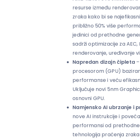
resurse između renderovanja
zraka kako bi se najefikasni
približno 50% više perform
jedinici od prethodne gener
sadrži optimizacije za AEC
renderovanje, uređivanje vi
Napredan dizajn čipleta
–
procesorom (GPU) bazirani
performanse i veću efikas
Uključuje novi 5nm Graphi
osnovni GPU.
Namjensko AI ubrzanje i 
nove AI instrukcije i poveć
performansi od prethodne
tehnologija praćenja zrak