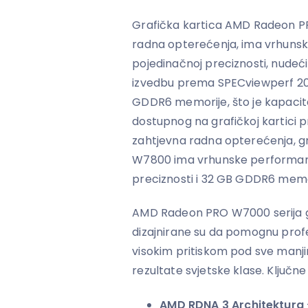
Grafička kartica AMD Radeon P
radna opterećenja, ima vrhuns
pojedinačnoj preciznosti, nudeć
izvedbu prema SPECviewperf 20
GDDR6 memorije, što je kapacite
dostupnog na grafičkoj kartici 
zahtjevna radna opterećenja, 
W7800 ima vrhunske performans
preciznosti i 32 GB GDDR6 memo
AMD Radeon PRO W7000 serija gr
dizajnirane su da pomognu prof
visokim pritiskom pod sve manj
rezultate svjetske klase. Ključne 
AMD RDNA 3 Architektura