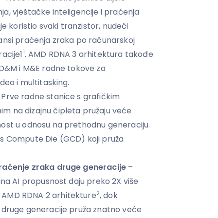
, vještačke inteligencije i praćenja
je koristio svaki tranzistor, nudeći
ansi praćenja zraka po računarskoj
1
acije1
. AMD RDNA 3 arhitektura takođe
, D&M i M&E radne tokove za
dea i multitasking.
 Prve radne stanice s grafičkim
m na dizajnu čipleta pružaju veće
nost u odnosu na prethodnu generaciju.
cs Compute Die (GCD) koji pruža
praćenje zraka druge generacije
–
ana AI propusnost daju preko 2X više
2
 AMD RDNA 2 arhitekture
, dok
a druge generacije pruža znatno veće