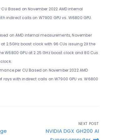
CU Based on November 2022 AMD internal
th indirect calls on W7900 GPU vs. W6800 GPU.
 Based on AMD internal measurements, November
t 2.5GHz boost clock with 96 CUs issuing 2X the
 the W6800 GPU at 2.25 GHz boost clock and 80 Cus
 clock.
rmance per CU Based on November 2022 AMD
 rays with indirect calls on W7900 GPU vs. W6800
NEXT POST
dge
NVIDIA DGX GH200 AI
Supercomputer