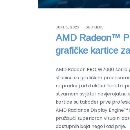
JUNE 5, 2023
SUPPLIERS
AMD Radeon™ P
grafičke kartice z
AMD Radeon PRO W7000 serija gr
stanicu sa grafičkim procesor
naprednoj arhitekturi čipleta, 
stvarnom svijetu i nevjerojatnu
kartice su također prve profesi
AMD Radiance Display Engine™ s
pružajući superioran vizualni doži
dostupnih boja nego ikad prije.