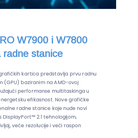
RO W7900 i W7800
a radne stanice
afičkih kartica predstavlja prvu radnu
om (GPU) baziranim na AMD-ovoj
pružajući performanse multitaskinga u
 energetsku efikasnost. Nove grafičke
onalne radne stanice koje nude novi
 DisplayPort™ 2.1 tehnologijom,
vljaj, veće rezolucije i veći raspon