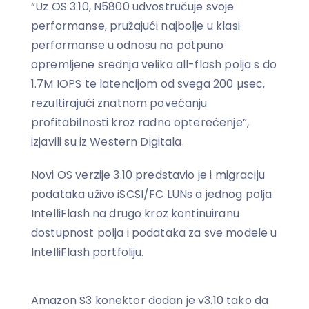
“Uz OS 3.10, N5800 udvostručuje svoje
performanse, pružajući najbolje u klasi
performanse u odnosu na potpuno
opremljene srednja velika all-flash polja s do
1.7M IOPS te latencijom od svega 200 µsec,
rezultirajući znatnom povećanju
profitabilnosti kroz radno opterećenje”,
izjavili su iz Western Digitala.
Novi OS verzije 3.10 predstavio je i migraciju
podataka uživo iSCSI/FC LUNs a jednog polja
IntelliFlash na drugo kroz kontinuiranu
dostupnost polja i podataka za sve modele u
IntelliFlash portfoliju.
Amazon S3 konektor dodan je v3.10 tako da