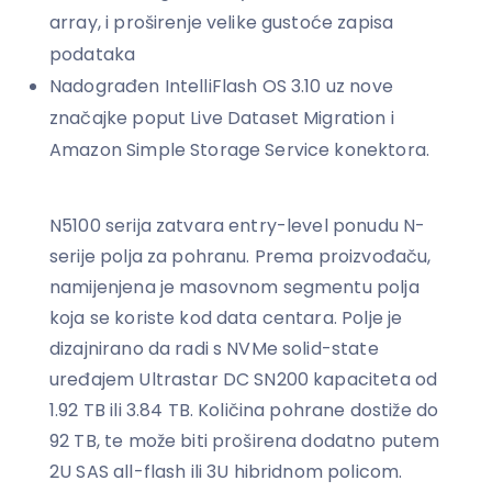
array, i proširenje velike gustoće zapisa
podataka
Nadograđen IntelliFlash OS 3.10 uz nove
značajke poput Live Dataset Migration i
Amazon Simple Storage Service konektora.
N5100 serija zatvara entry-level ponudu N-
serije polja za pohranu. Prema proizvođaču,
namijenjena je masovnom segmentu polja
koja se koriste kod data centara. Polje je
dizajnirano da radi s NVMe solid-state
uređajem Ultrastar DC SN200 kapaciteta od
1.92 TB ili 3.84 TB. Količina pohrane dostiže do
92 TB, te može biti proširena dodatno putem
2U SAS all-flash ili 3U hibridnom policom.