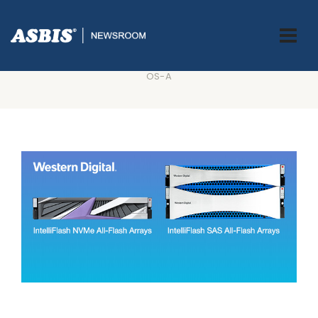
ASBIS.BA
>
SUPPLIERS
> WESTERN DIGITAL PREDSTAVIO NOVU
SERIJU ENTRY LEVEL ALL-FLASH NVME POLJA ZA POHRANU
PODATAKA TE NOVE ZNAČAJKE DOSTUPNE S NADOGRADNJOM
OS-A