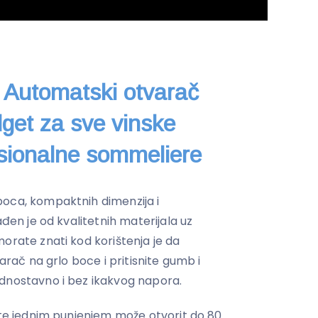
o Automatski otvarač
dget za sve vinske
fesionalne sommeliere
boca, kompaktnih dimenzija i
ađen je od kvalitetnih materijala uz
orate znati kod korištenja je da
varač na grlo boce i pritisnite gumb i
ednostavno i bez ikakvog napora.
d te jednim punjenjem može otvorit do 80