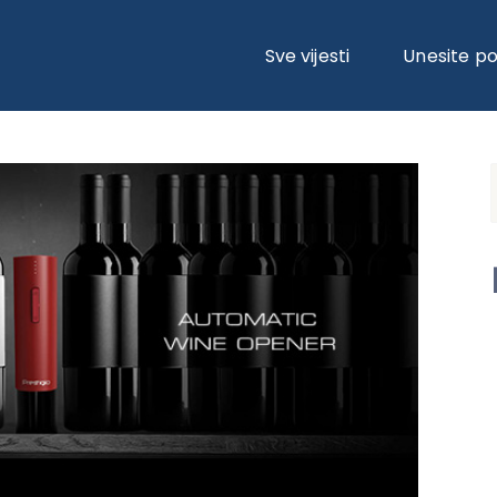
ATSKI OTVARAČ BOCA, IZVRSTAN GADGET ZA SVE VINSKE ENTUZIJASTE
Sve vijesti
Unesite p