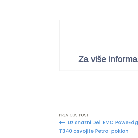
Za više inform
PREVIOUS POST
Post
Uz snažni Dell EMC PoweEd
navigation
T340 osvojite Petrol poklon