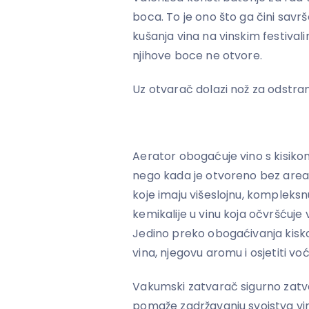
boca. To je ono što ga čini savr
kušanja vina na vinskim festival
njihove boce ne otvore.
Uz otvarač dolazi nož za odstranj
Aerator obogaćuje vino s kisikom
nego kada je otvoreno bez areato
koje imaju višeslojnu, kompleksn
kemikalije u vinu koja očvršćuje v
Jedino preko obogaćivanja kisko
vina, njegovu aromu i osjetiti voć
Vakumski zatvarač sigurno zatva
pomaže zadržavanju svojstva vin