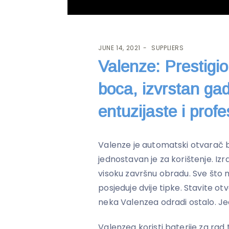
JUNE 14, 2021
SUPPLIERS
Valenze: Prestigi
boca, izvrstan ga
entuzijaste i pro
Valenze je automatski otvarač 
jednostavan je za korištenje. Izr
visoku završnu obradu. Sve što m
posjeduje dvije tipke. Stavite ot
neka Valenzea odradi ostalo. J
Valenzea koristi baterije za ra