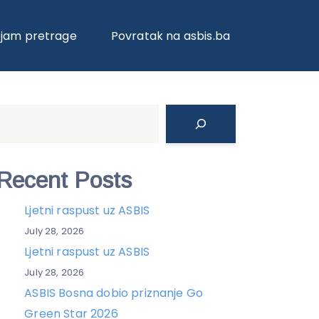
 I PROFESIONALNE SOMMELIERE
ojam pretrage
Povratak na asbis.ba
Search
Recent Posts
Ljetni raspust uz ASBIS
July 28, 2026
Ljetni raspust uz ASBIS
July 28, 2026
ASBIS Bosna dobio priznanje Go
Green Star 2026