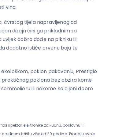
ti vina.
, čvrstog tijela napravljenog od
čan dizajn čini ga prikladnim za
a uvijek dobro dođe na pikniku ili
a dodatno ističe crvenu boju te
 i ekološkom, poklon pakovanju, Prestigio
og i praktičnog poklona bez obzira kome
sommelieru ili nekome ko cijeni dobro
široki spektar elektronike za kućnu, poslovnu ili
arodnom tržištu više od 20 godina. Prodaju svoje