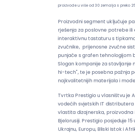
proizvode u više od 30 zemalja s preko 
Proizvodni segment uključuje pa
rješenja za poslovne potrebe ili 
interaktivnu tastaturu s tipkama
zvučnike, prijenosne zvučne sis
punjače s grafen tehnologijom ba
Slogan kompanije za stavljanje n
hi-tech", te je posebna pažnja p
najkvalitetnijih materijala i mod
Tvrtka Prestigio u vlasništvu je 
vodećih svjetskih IT distributera
vlastita dizajnerska, proizvodna i
Bjelorusiji. Prestigio posjeduje 1
Ukrajnu, Europu, Bliski Istok i Afri