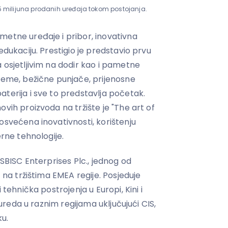
25 milijuna prodanih uređaja tokom postojanja.
metne uređaje i pribor, inovativna
edukaciju. Prestigio je predstavio prvu
 osjetljivim na dodir kao i pametne
teme, bežične punjače, prijenosne
terija i sve to predstavlja početak.
ovih proizvoda na tržište je "The art of
osvećena inovativnosti, korištenju
erne tehnologije.
ASBISC Enterprises Plc., jednog od
 na tržištima EMEA regije. Posjeduje
 tehnička postrojenja u Europi, Kini i
5 ureda u raznim regijama uključujući CIS,
ku.