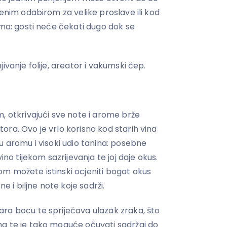
šenim odabirom za velike proslave ili kod
ima: gosti neće čekati dugo dok se
ivanje folije, areator i vakumski čep.
, otkrivajući sve note i arome brže
ra. Ovo je vrlo korisno kod starih vina
u aromu i visoki udio tanina: posebne
ino tijekom sazrijevanja te joj daje okus.
m možete istinski ocjeniti bogat okus
ne i biljne note koje sadrži.
ra bocu te spriječava ulazak zraka, što
a te je tako moguće očuvati sadržaj do