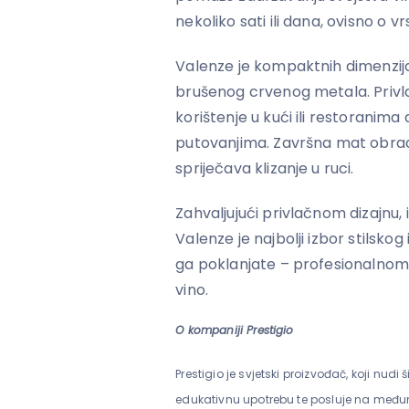
nekoliko sati ili dana, ovisno o vrs
Valenze je kompaktnih dimenzija
brušenog crvenog metala. Privla
korištenje u kući ili restoranima 
putovanjima. Završna mat obrad
spriječava klizanje u ruci.
Zahvaljujući privlačnom dizajnu,
Valenze je najbolji izbor stilsk
ga poklanjate – profesionalnom 
vino.
O kompaniji Prestigio
Prestigio je svjetski proizvođač, koji nudi 
edukativnu upotrebu te posluje na međun