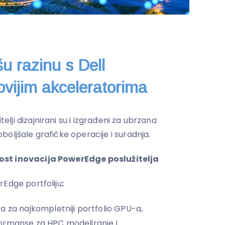
šu razinu s Dell
vijim akceleratorima
telji dizajnirani su i izgrađeni za ubrzana
oljšale grafičke operacije i suradnja.
ost inovacija PowerEdge poslužitelja
rEdge portfoliju
:
a za najkompletniji portfolio GPU-a,
ormanse za HPC modeliranje i