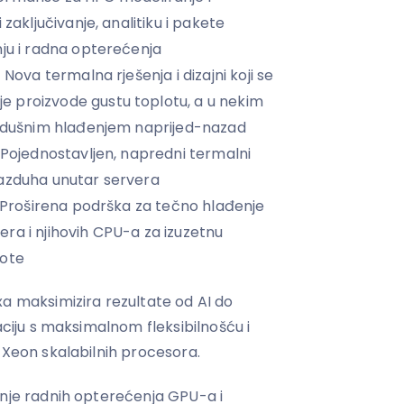
 zaključivanje, analitiku i pakete
nju i radna opterećenja
 Nova termalna rješenja i dizajni koji se
 proizvode gustu toplotu, a u nekim
azdušnim hlađenjem naprijed-nazad
 Pojednostavljen, napredni termalni
vazduha unutar servera
– Proširena podrška za tečno hlađenje
ra i njihovih CPU-a za izuzetnu
lote
xa maksimizira rezultate od AI do
aciju s maksimalnom fleksibilnošću i
 Xeon skalabilnih procesora.
anje radnih opterećenja GPU-a i