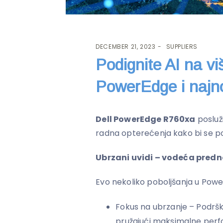
DECEMBER 21, 2023
SUPPLIERS
Podignite AI na vi
PowerEdge i najno
Dell PowerEdge R760xa
posluži
radna opterećenja kako bi se pob
Ubrzani uvidi – vodeća predn
Evo nekoliko poboljšanja u Powe
Fokus na ubrzanje – Podršk
pružajući maksimalne perf