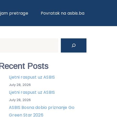
ojam pretrage
Povratak na asbis.ba
Search
Recent Posts
Ljetni raspust uz ASBIS
July 28, 2026
Ljetni raspust uz ASBIS
July 28, 2026
ASBIS Bosna dobio priznanje Go
Green Star 2026