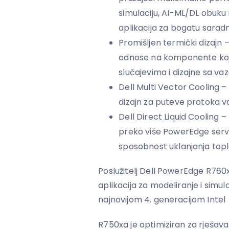
simulaciju, AI-ML/DL obuku i
aplikacija za bogatu sarad
Promišljen termički dizajn –
odnose na komponente koje
slučajevima i dizajne sa v
Dell Multi Vector Cooling –
dizajn za puteve protoka 
Dell Direct Liquid Cooling 
preko više PowerEdge serve
sposobnost uklanjanja top
Poslužitelj Dell PowerEdge R760
aplikacija za modeliranje i simul
najnovijom 4. generacijom Intel
R750xa je optimiziran za rješav