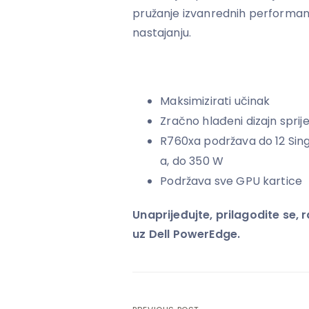
pružanje izvanrednih performansi
nastajanju.
Maksimizirati učinak
Zračno hlađeni dizajn spri
R760xa podržava do 12 Sin
a, do 350 W
Podržava sve GPU kartice
Unaprijeđujte, prilagodite se, r
uz Dell PowerEdge.