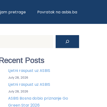
ojam pretrage
Povratak na asbis.ba
Search
Recent Posts
Ljetni raspust uz ASBIS
July 28, 2026
Ljetni raspust uz ASBIS
July 28, 2026
ASBIS Bosna dobio priznanje Go
Green Star 2026