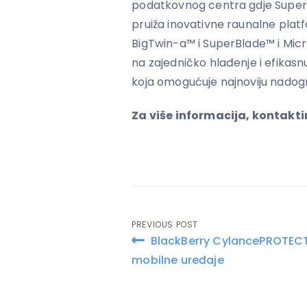
podatkovnog centra gdje Superm
pruiža inovativne raunalne plat
BigTwin-a™ i SuperBlade™ i Micr
na zajedničko hlađenje i efikasn
koja omogućuje najnoviju nadog
Za više informacija, kontakti
PREVIOUS POST
Post
BlackBerry CylancePROTEC
navigation
mobilne uređaje