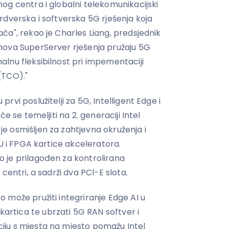
og centra i globalni telekomunikacijski
rdverska i softverska 5G rješenja koja
ča", rekao je Charles Liang, predsjednik
nova SuperServer rješenja pružaju 5G
lnu fleksibilnost pri impementaciji
(TCO)."
vi poslužitelji za 5G, Intelligent Edge i
e se temeljiti na 2. generaciji Intel
 osmišljen za zahtjevna okruženja i
PU i FPGA kartice akceleratora.
 je prilagođen za kontrolirana
centri, a sadrži dva PCl-E slota.
 može pružiti integriranje Edge AI u
tica te ubrzati 5G RAN softver i
ju s mjesta na mjesto pomažu Intel