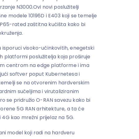
anje N3000.Ovi novi poslužitelji
e modele 10196D i E403 koji se temelje
IP65-rated zaštitna kućišta kako bi
kruženja.
u isporuci visoko-učinkovitih, enegetski
 platformi poslužitelja koja proširuje
nim centrom na edge platforme i ima
čujući softver poput Kubernetesa i
emelji se na otvorenim hardverskim
nim sučeljima i virutaliziranim
o se pridružio O-RAN savezu kako bi
vorene 5G RAN arhitekture, a ta će
 4G kao mrežni prijelaz na 5G.
rani model koji radi na hardveru