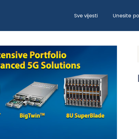
TAVE ZA 5G RADIO ACCESS NETWORK (RAN) RJEŠENJA
Sve vijesti
Unesite p