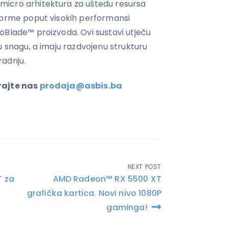
icro arhitektura za uštedu resursa
forme poput visokih performansi
oBlade™ proizvoda. Ovi sustavi utječu
u snagu, a imaju razdvojenu strukturu
radnju.
rajte nas
prodaja@asbis.ba
NEXT POST
T za
AMD Radeon™ RX 5500 XT
grafička kartica. Novi nivo 1080P
gaminga!