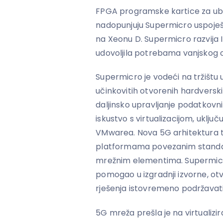
FPGA programske kartice za ubrz
nadopunjuju Supermicro uspoješn
na Xeonu D. Supermicro razvija 
udovoljila potrebama vanjskog o
Supermicro je vodeći na tržištu 
učinkovitih otvorenih hardverskih
daljinsko upravljanje podatkov
iskustvo s virtualizacijom, uklju
VMwarea. Nova 5G arhitektura t
platformama povezanim standard
mrežnim elementima. Supermicr
pomogao u izgradnji izvorne, ot
rješenja istovremeno podržavati
5G mreža prešla je na virtualizi