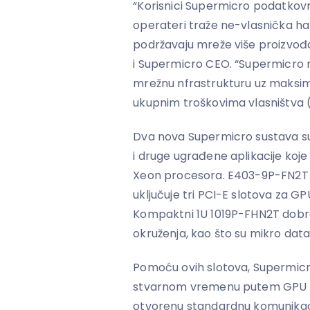
“Korisnici Supermicro podatkovn
operateri traže ne-vlasnička ha
podržavaju mreže više proizvođa
i Supermicro CEO. “Supermicro 
mrežnu nfrastrukturu uz maksima
ukupnim troškovima vlasništva 
Dva nova Supermicro sustava su pr
i druge ugrađene aplikacije koje ć
Xeon procesora. E403-9P-FN2T je
uključuje tri PCI-E slotova za G
Kompaktni 1U 1019P-FHN2T dobro
okruženja, kao što su mikro data 
Pomoću ovih slotova, Supermicro
stvarnom vremenu putem GPU kar
otvorenu standardnu komunikaci