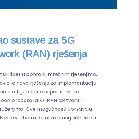
rao sustave za 5G
work (RAN) rješenja
tski lider u pohrani, mrežnim rješenjima,
javio je nova rješenja za implementaciju
puno konfigurabilne super servere
 Xeon procesora, O-RAN softveru i
ruženjima. Ove mogućnosti ubrzavaju
dvera/softvera do otvorenog softvera i