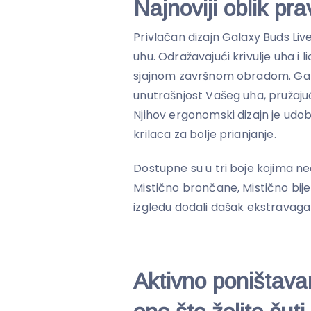
Najnoviji oblik pr
Privlačan dizajn Galaxy Buds Live 
uhu. Odražavajući krivulje uha i li
sjajnom završnom obradom. Galax
unutrašnjost Vašeg uha, pružaj
Njihov ergonomski dizajn je udoba
krilaca za bolje prianjanje.
Dostupne su u tri boje kojima ne
Mistično brončane, Mistično bijel
izgledu dodali dašak ekstravaga
Aktivno poništava