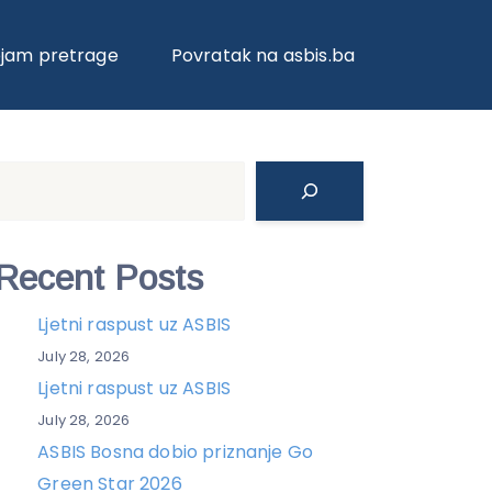
ojam pretrage
Povratak na asbis.ba
Search
Recent Posts
Ljetni raspust uz ASBIS
July 28, 2026
Ljetni raspust uz ASBIS
July 28, 2026
ASBIS Bosna dobio priznanje Go
Green Star 2026