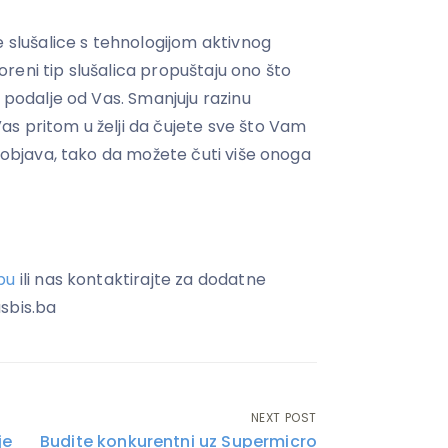
e slušalice s tehnologijom aktivnog
reni tip slušalica propuštaju ono što
u podalje od Vas. Smanjuju razinu
s pritom u želji da čujete sve što Vam
h objava, tako da možete čuti više onoga
pu
ili nas kontaktirajte za dodatne
sbis.ba
NEXT POST
je
Budite konkurentni uz Supermicro