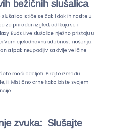
avih bežičnih slušalica
slušalica ističe se čak i dok ih nosite u
ca za prirodan izgled, odlikuju se i
y Buds Live slušalice nježno pristaju u
ući Vam cjelodnevnu udobnost nošenja.
n a ipak neupadljiv sa dvije veličine
ćete moći odoljeti. Birajte između
e, ili Mistično crne kako biste svojem
ncije.
nje zvuka: Slušajte