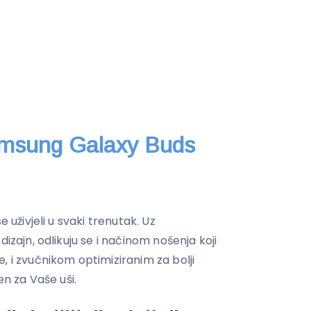
amsung Galaxy Buds
e uživjeli u svaki trenutak. Uz
dizajn, odlikuju se i načinom nošenja koji
, i zvučnikom optimiziranim za bolji
en za Vaše uši.