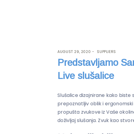
AUGUST 29, 2020
SUPPLIERS
Predstavljamo S
Live slušalice
Slušalice dizajnirane kako biste s
prepoznatljiv oblik i ergonomski 
propušta zvukove iz Vaše okoline
doživljaj slušanja. Zvuk kao stvor