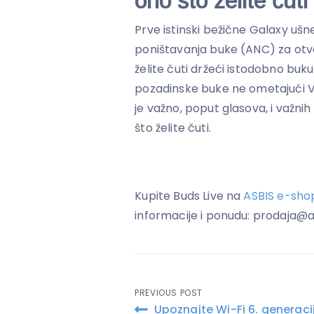
ono što želite čuti
Prve istinski bežične Galaxy ušn
poništavanja buke (ANC) za otvo
želite čuti držeći istodobno buk
pozadinske buke ne ometajući Va
je važno, poput glasova, i važni
što želite čuti.
Kupite Buds Live na
ASBIS e-sho
informacije i ponudu: prodaja@a
PREVIOUS POST
Post
Upoznajte Wi-Fi 6. generaci