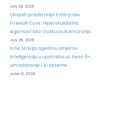
July 28, 2026
Ubiquiti predstavlja Enterprise
Firewall Core: Hiperskalabilna
sigurnost bez troškova licenciranja
July 28, 2026
Intel stavlja agentnu umjetnu
inteligenciju u upotrebu uz Xeon 6+,
umrežavanje i AI sisteme
June 12, 2026