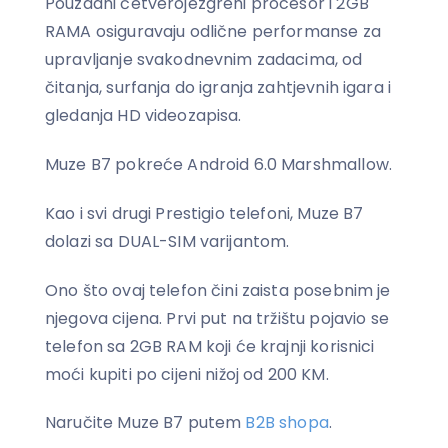
Pouzdani četverojezgreni procesor i 2GB
RAMA osiguravaju odlične performanse za
upravljanje svakodnevnim zadacima, od
čitanja, surfanja do igranja zahtjevnih igara i
gledanja HD videozapisa.
Muze B7 pokreće Android 6.0 Marshmallow.
Kao i svi drugi Prestigio telefoni, Muze B7
dolazi sa DUAL-SIM varijantom.
Ono što ovaj telefon čini zaista posebnim je
njegova cijena. Prvi put na tržištu pojavio se
telefon sa 2GB RAM koji će krajnji korisnici
moći kupiti po cijeni nižoj od 200 KM.
Naručite Muze B7 putem
B2B shopa
.