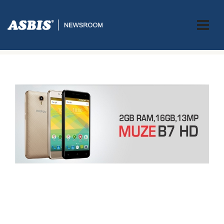
ASBIS.BA
>
SUPPLIERS
> PRESTIGIO MUZE B7: ODLIČAN TELEFON ZA
SAMO 100 EUR