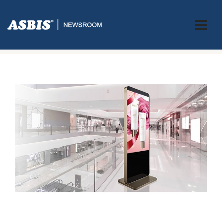
ASBIS.BA
>
SUPPLIERS
> INTEGRIRANO INTERAKTIVNO RJEŠENJE ZA
KOMUNIKACIJU S KORISNICIMA