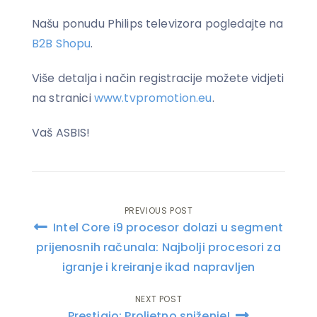
Našu ponudu Philips televizora pogledajte na
B2B Shopu
.
Više detalja i način registracije možete vidjeti
na stranici
www.tvpromotion.eu
.
Vaš ASBIS!
PREVIOUS POST
Post
Intel Core i9 procesor dolazi u segment
navigation
prijenosnih računala: Najbolji procesori za
igranje i kreiranje ikad napravljen
NEXT POST
Prestigio: Proljetno sniženje!