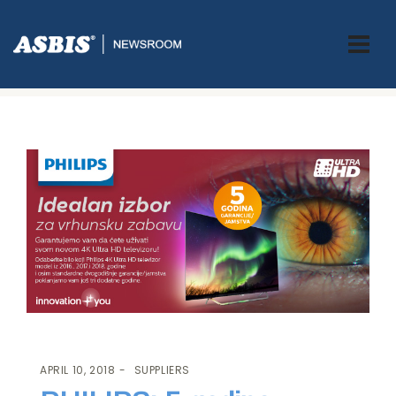
ASBIS.BA
>
SUPPLIERS
> PHILIPS: 5 GODINA GARANCIJE NA UHD
MODELE!
APRIL 10, 2018
SUPPLIERS