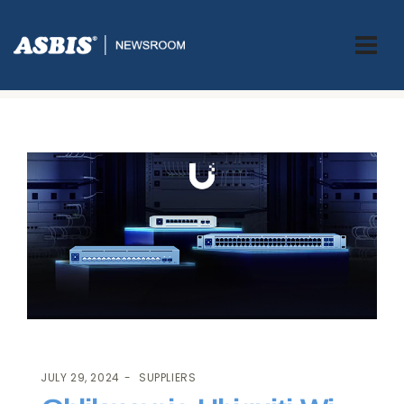
ASBIS.BA
>
SUPPLIERS
> OBLIKOVANJE UBIQUITI WI-FI 7 ISKUSTVA
SA SAVRŠENIM SWITCH-EM
JULY 29, 2024
SUPPLIERS