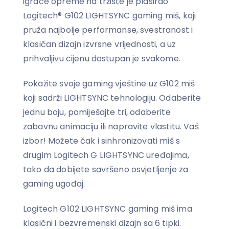
igraće opreme na tržište je plasirao
Logitech® G102 LIGHTSYNC gaming miš, koji
pruža najbolje performanse, svestranost i
klasičan dizajn izvrsne vrijednosti, a uz
prihvaljivu cijenu dostupan je svakome.
Pokažite svoje gaming vještine uz G102 miš
koji sadrži LIGHTSYNC tehnologiju. Odaberite
jednu boju, pomiješajte tri, odaberite
zabavnu animaciju ili napravite vlastitu. Vaš
izbor! Možete čak i sinhronizovati miš s
drugim Logitech G LIGHTSYNC uređajima,
tako da dobijete savršeno osvjetljenje za
gaming ugođaj.
Logitech G102 LIGHTSYNC gaming miš ima
klasični i bezvremenski dizajn sa 6 tipki.