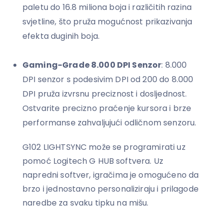
paletu do 16.8 miliona boja i različitih razina
svjetline, što pruža mogućnost prikazivanja
efekta duginih boja.
Gaming-Grade 8.000 DPI Senzor
: 8.000
DPI senzor s podesivim DPI od 200 do 8.000
DPI pruža izvrsnu preciznost i dosljednost.
Ostvarite precizno praćenje kursora i brze
performanse zahvaljujući odličnom senzoru.
G102 LIGHTSYNC može se programirati uz
pomoć Logitech G HUB softvera. Uz
napredni softver, igračima je omogućeno da
brzo i jednostavno personaliziraju i prilagode
naredbe za svaku tipku na mišu.