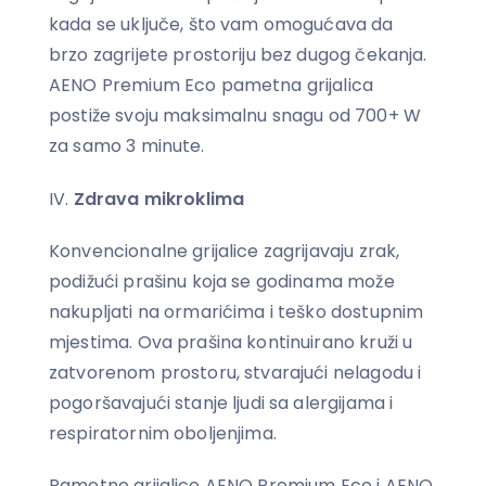
kada se uključe, što vam omogućava da
brzo zagrijete prostoriju bez dugog čekanja.
AENO Premium Eco pametna grijalica
postiže svoju maksimalnu snagu od 700+ W
za samo 3 minute.
Zdrava mikroklima
Konvencionalne grijalice zagrijavaju zrak,
podižući prašinu koja se godinama može
nakupljati na ormarićima i teško dostupnim
mjestima. Ova prašina kontinuirano kruži u
zatvorenom prostoru, stvarajući nelagodu i
pogoršavajući stanje ljudi sa alergijama i
respiratornim oboljenjima.
Pametne grijalice AENO Premium Eco i AENO