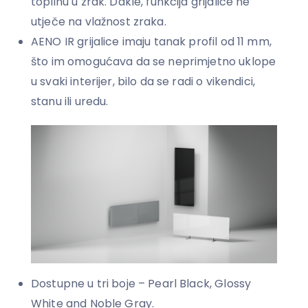
toplinu u zrak. Dakle, funkcija grijalice ne
utječe na vlažnost zraka.
AENO IR grijalice imaju tanak profil od 11 mm,
što im omogućava da se neprimjetno uklope
u svaki interijer, bilo da se radi o vikendici,
stanu ili uredu.
Dostupne u tri boje – Pearl Black, Glossy
White and Noble Gray.