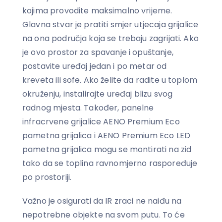
kojima provodite maksimalno vrijeme.
Glavna stvar je pratiti smjer utjecaja grijalice
na ona područja koja se trebaju zagrijati. Ako
je ovo prostor za spavanje i opuštanje,
postavite uređaj jedan i po metar od
kreveta ili sofe. Ako želite da radite u toplom
okruženju, instalirajte uređaj blizu svog
radnog mjesta. Također, panelne
infracrvene grijalice AENO Premium Eco
pametna grijalica i AENO Premium Eco LED
pametna grijalica mogu se montirati na zid
tako da se toplina ravnomjerno raspoređuje
po prostoriji.
Važno je osigurati da IR zraci ne naiđu na
nepotrebne objekte na svom putu. To će