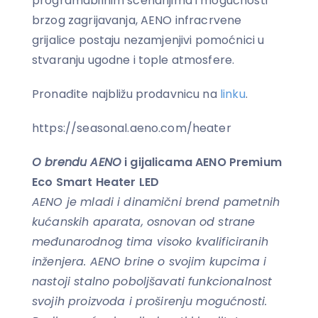
programabilnim scenarijima i mogućnosti
brzog zagrijavanja, AENO infracrvene
grijalice postaju nezamjenjivi pomoćnici u
stvaranju ugodne i tople atmosfere.
Pronađite najbližu prodavnicu na
linku
.
https://seasonal.aeno.com/heater
O brendu AENO
i gijalicama AENO Premium
Eco Smart Heater LED
AENO je mladi i dinamični brend pametnih
kućanskih aparata, osnovan od strane
međunarodnog tima visoko kvalificiranih
inženjera. AENO brine o svojim kupcima i
nastoji stalno poboljšavati funkcionalnost
svojih proizvoda i proširenju mogućnosti.