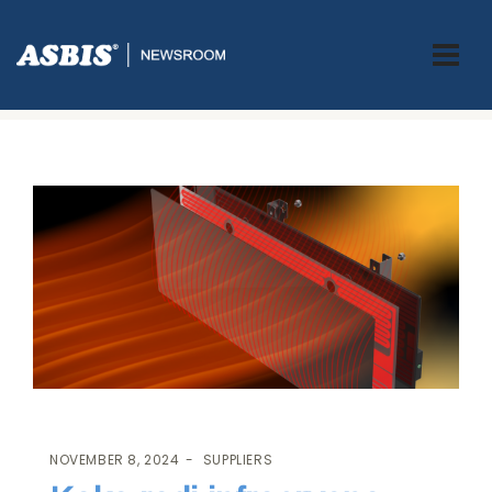
ASBIS.BA
>
SUPPLIERS
> KAKO RADI INFRACRVENA GRIJALICA –
PRINCIP RADA INFRACRVENE GRIJALICE
NOVEMBER 8, 2024
SUPPLIERS