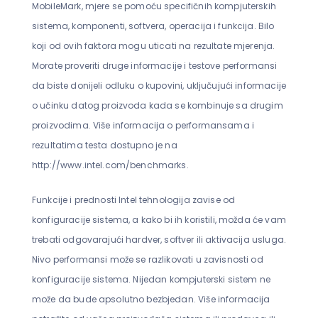
MobileMark, mjere se pomoću specifičnih kompjuterskih
sistema, komponenti, softvera, operacija i funkcija. Bilo
koji od ovih faktora mogu uticati na rezultate mjerenja.
Morate proveriti druge informacije i testove performansi
da biste donijeli odluku o kupovini, uključujući informacije
o učinku datog proizvoda kada se kombinuje sa drugim
proizvodima. Više informacija o performansama i
rezultatima testa dostupno je na
http://www.intel.com/benchmarks.
Funkcije i prednosti Intel tehnologija zavise od
konfiguracije sistema, a kako bi ih koristili, možda će vam
trebati odgovarajući hardver, softver ili aktivacija usluga.
Nivo performansi može se razlikovati u zavisnosti od
konfiguracije sistema. Nijedan kompjuterski sistem ne
može da bude apsolutno bezbjedan. Više informacija