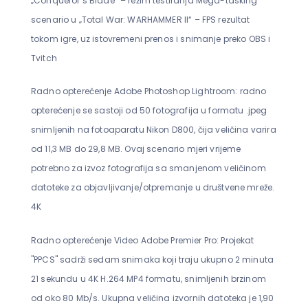
„Conqueror’s Blade“ – režim testiranja Mega-tasking
scenario u „Total War: WARHAMMER II“ – FPS rezultat
tokom igre, uz istovremeni prenos i snimanje preko OBS i
Tvitch
Radno opterećenje Adobe Photoshop Lightroom: radno
opterećenje se sastoji od 50 fotografija u formatu .jpeg
snimljenih na fotoaparatu Nikon D800, čija veličina varira
od 11,3 MB do 29,8 MB. Ovaj scenario mjeri vrijeme
potrebno za izvoz fotografija sa smanjenom veličinom
datoteke za objavljivanje/otpremanje u društvene mreže.
4K
Radno opterećenje Video Adobe Premier Pro: Projekat
"PPCS" sadrži sedam snimaka koji traju ukupno 2 minuta
21 sekundu u 4K H.264 MP4 formatu, snimljenih brzinom
od oko 80 Mb/s. Ukupna veličina izvornih datoteka je 1,90