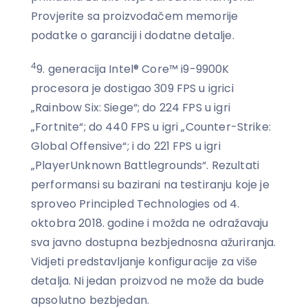
Provjerite sa proizvođačem memorije
podatke o garanciji i dodatne detalje.
4
9. generacija Intel® Core™ i9-9900K
procesora je dostigao 309 FPS u igrici
„Rainbow Six: Siege“; do 224 FPS u igri
„Fortnite“; do 440 FPS u igri „Counter-Strike:
Global Offensive“; i do 221 FPS u igri
„PlayerUnknown Battlegrounds“. Rezultati
performansi su bazirani na testiranju koje je
sproveo Principled Technologies od 4.
oktobra 2018. godine i možda ne odražavaju
sva javno dostupna bezbjednosna ažuriranja.
Vidjeti predstavljanje konfiguracije za više
detalja. Ni jedan proizvod ne može da bude
apsolutno bezbjedan.