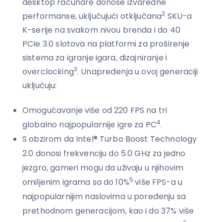
desktop računare donose izvaredne
3
performanse, uključujući otključana
SKU-a
K-serije na svakom nivou brenda i do 40
PCIe 3.0 slotova na platformi za proširenje
sistema za igranje igara, dizajniranje i
3
overclocking
. Unapređenja u ovoj generaciji
uključuju:
Omogućavanje više od 220 FPS na tri
4
globalno najpopularnije igre za PC
.
S obzirom da Intel® Turbo Boost Technology
2.0 donosi frekvenciju do 5.0 GHz za jedno
jezgro, gameri mogu da uživaju u njihovim
5
omiljenim igrama sa do 10%
više FPS-a u
najpopularnijim naslovima u poređenju sa
prethodnom generacijom, kao i do 37% više