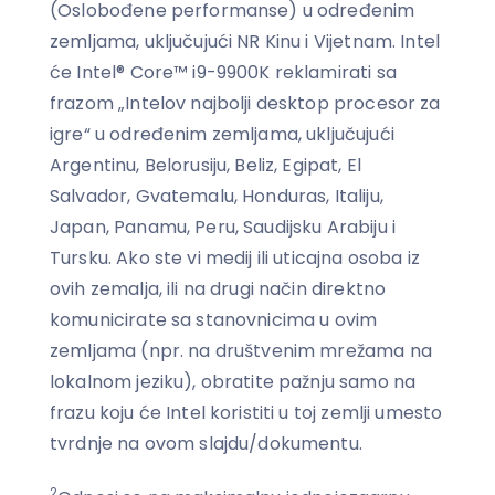
(Oslobođene performanse) u određenim
zemljama, uključujući NR Kinu i Vijetnam. Intel
će Intel® Core™ i9-9900K reklamirati sa
frazom „Intelov najbolji desktop procesor za
igre“ u određenim zemljama, uključujući
Argentinu, Belorusiju, Beliz, Egipat, El
Salvador, Gvatemalu, Honduras, Italiju,
Japan, Panamu, Peru, Saudijsku Arabiju i
Tursku. Ako ste vi medij ili uticajna osoba iz
ovih zemalja, ili na drugi način direktno
komunicirate sa stanovnicima u ovim
zemljama (npr. na društvenim mrežama na
lokalnom jeziku), obratite pažnju samo na
frazu koju će Intel koristiti u toj zemlji umesto
tvrdnje na ovom slajdu/dokumentu.
2