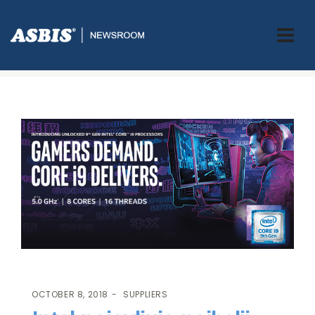
ASBIS.BA
>
SUPPLIERS
> INTEL NAJAVLJUJE NAJBOLJI GAMING
PROCESOR: NOVI INTEL CORE I9-9900K 9. GENERACIJE
OCTOBER 8, 2018
SUPPLIERS