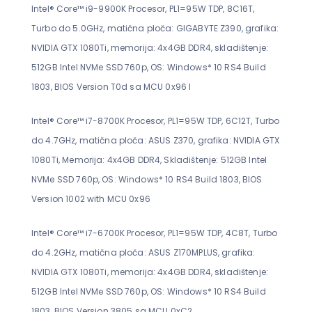
Intel® Core™ i9-9900K Procesor, PL1=95W TDP, 8C16T,
Turbo do 5.0GHz, matična ploča: GIGABYTE Z390, grafika:
NVIDIA GTX 1080Ti, memorija: 4x4GB DDR4, skladištenje:
512GB Intel NVMe SSD 760p, OS: Windows* 10 RS4 Build
1803, BIOS Version T0d sa MCU 0x96 I
Intel® Core™ i7-8700K Procesor, PL1=95W TDP, 6C12T, Turbo
do 4.7GHz, matična ploča: ASUS Z370, grafika: NVIDIA GTX
1080Ti, Memorija: 4x4GB DDR4, Skladištenje: 512GB Intel
NVMe SSD 760p, OS: Windows* 10 RS4 Build 1803, BIOS
Version 1002 with MCU 0x96
Intel® Core™ i7-6700K Procesor, PL1=95W TDP, 4C8T, Turbo
do 4.2GHz, matična ploča: ASUS Z170MPLUS, grafika:
NVIDIA GTX 1080Ti, memorija: 4x4GB DDR4, skladištenje:
512GB Intel NVMe SSD 760p, OS: Windows* 10 RS4 Build
1803, BIOS Version 3805 sa MCU 0xC2