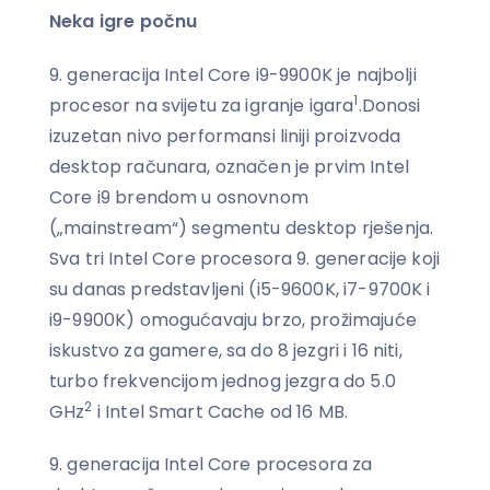
Neka igre počnu
9. generacija Intel Core i9-9900K je najbolji
1
procesor na svijetu za igranje igara
.Donosi
izuzetan nivo performansi liniji proizvoda
desktop računara, označen je prvim Intel
Core i9 brendom u osnovnom
(„mainstream“) segmentu desktop rješenja.
Sva tri Intel Core procesora 9. generacije koji
su danas predstavljeni (i5-9600K, i7-9700K i
i9-9900K) omogućavaju brzo, prožimajuće
iskustvo za gamere, sa do 8 jezgri i 16 niti,
turbo frekvencijom jednog jezgra do 5.0
2
GHz
i Intel Smart Cache od 16 MB.
9. generacija Intel Core procesora za