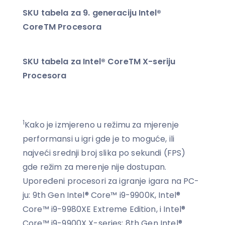
SKU tabela za 9. generaciju Intel®
CoreTM Procesora
SKU tabela za Intel® CoreTM X-seriju
Procesora
1
Kako je izmjereno u režimu za mjerenje
performansi u igri gde je to moguće, ili
najveći srednji broj slika po sekundi (FPS)
gde režim za merenje nije dostupan.
Upoređeni procesori za igranje igara na PC-
ju: 9th Gen Intel® Core™ i9-9900K, Intel®
Core™ i9-9980XE Extreme Edition, i Intel®
Core™ i9-9900X X-series; 8th Gen Intel®