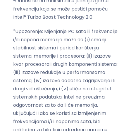
Odnosi se na maksimalnu jednojezgarnu
frekvenciju koja se može postići pomoću
Intel® Turbo Boost Technology 2.0
3
Upozorenje: Mijenjanje PC sata ili frekvencije
i/ili napona memorije može da (i) smanji
stabilnost sistema i period korištenja
sistema, memorije i procesora; (ii) izazove
kvar procesora i drugih komponenti sistema;
(iii) izazove redukcije u performansama
sistema; (iv) izazove dodatno zagrijavanje ili
drugi vid oštećenja; i (v) utiče na integritet
sistemskih podataka. Intel ne preuzima
odgovornost za to da li će memorija,
uključujući i ako se koristi sa izmijenjenim
frekvencijama i/ili naponima sata, biti
prikladna za bilo koju određenu namjenu.