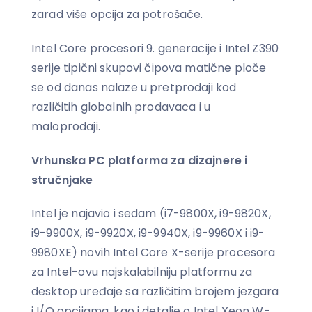
zarad više opcija za potrošače.
Intel Core procesori 9. generacije i Intel Z390
serije tipični skupovi čipova matične ploče
se od danas nalaze u pretprodaji kod
različitih globalnih prodavaca i u
maloprodaji.
Vrhunska PC platforma za dizajnere i
stručnjake
Intel je najavio i sedam (i7-9800X, i9-9820X,
i9-9900X, i9-9920X, i9-9940X, i9-9960X i i9-
9980XE) novih Intel Core X-serije procesora
za Intel-ovu najskalabilniju platformu za
desktop uređaje sa različitim brojem jezgara
i I/O opcijama, kao i detalje o Intel Xeon W-