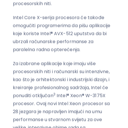
procesorskih niti.
Intel Core X-serija procesora će takođe
omogućiti programerima da pišu aplikacije
koje koriste Intel® AVX-512 uputstva da bi
ubrzali računarske performanse za
paralelna radna opterećenja.
Za izabrane aplikacije koje imaju više
procesorskih niti i računarski su intenzivne,
kao što je arhitektonski i industrijski dizajn, i
kreiranje profesionalnog sadržaja, Intel će
3
ponuditi otključan
Intel® Xeon® W-3175X
procesor. Ovaj novi Intel Xeon procesor sa
28 jezgara je napravljen imajući na umu
performanse u stvarnom svijetu za ove
velike, intenzivne obime rada sa