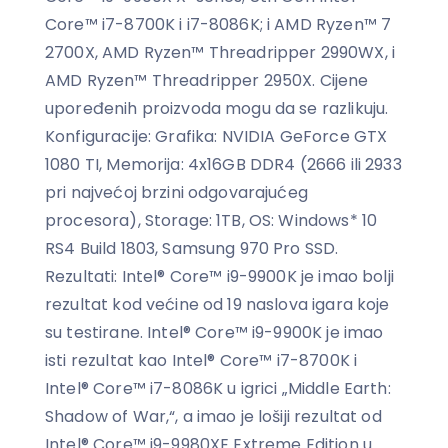
Core™ i7-8700K i i7-8086K; i AMD Ryzen™ 7
2700X, AMD Ryzen™ Threadripper 2990WX, i
AMD Ryzen™ Threadripper 2950X. Cijene
upoređenih proizvoda mogu da se razlikuju.
Konfiguracije: Grafika: NVIDIA GeForce GTX
1080 TI, Memorija: 4x16GB DDR4 (2666 ili 2933
pri najvećoj brzini odgovarajućeg
procesora), Storage: 1TB, OS: Windows* 10
RS4 Build 1803, Samsung 970 Pro SSD.
Rezultati: Intel® Core™ i9-9900K je imao bolji
rezultat kod većine od 19 naslova igara koje
su testirane. Intel® Core™ i9-9900K je imao
isti rezultat kao Intel® Core™ i7-8700K i
Intel® Core™ i7-8086K u igrici „Middle Earth:
Shadow of War,“, a imao je lošiji rezultat od
Intel® Core™ i9-9980XE Extreme Edition u