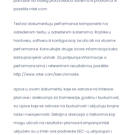
potražite od vašeg proizvođača sistema ili prodavca ili
posetite intel.com.
Testovi dokumentuju performanse komponenti na
određenom testu, u određenim sistemima. Razlike u
hardveru, softveru ili konfiguraciji će uticati na stvarne
performanse. Konsultujte druge izvore informacija kako
biste procijenili učinak. Za potpunije informacije o
performansama i referentnim rezultatima, posetite
http://www.intel.com/benchmarks.
Izjave u ovom dokumentu koje se odnose na Intelove
planove i očekivanja za tromesečje, godinu i budućnost,
su izjave koje se odnose na budućnost i uključuju brojne
rizike i neizvjesnosti. Detaljna diskusija o faktorima koji
mogu uticati na rezultate i planove kompanije Intel
uključeni su u Intel-ove podneske SEC-u, uključujući i