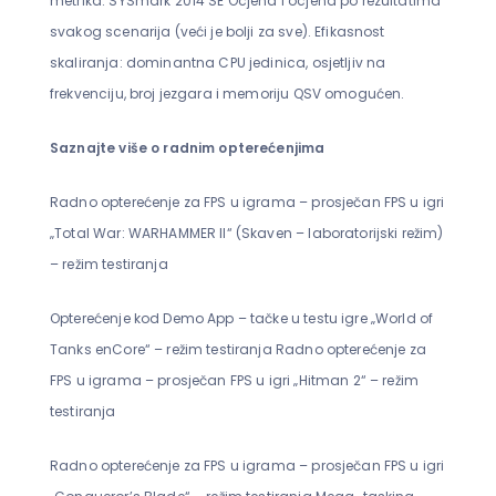
metrika: SYSmark 2014 SE Ocjena i ocjena po rezultatima
svakog scenarija (veći je bolji za sve). Efikasnost
skaliranja: dominantna CPU jedinica, osjetljiv na
frekvenciju, broj jezgara i memoriju QSV omogućen.
Saznajte više o radnim opterećenjima
Radno opterećenje za FPS u igrama – prosječan FPS u igri
„Total War: WARHAMMER II“ (Skaven – laboratorijski režim)
– režim testiranja
Opterećenje kod Demo App – tačke u testu igre „World of
Tanks enCore“ – režim testiranja Radno opterećenje za
FPS u igrama – prosječan FPS u igri „Hitman 2“ – režim
testiranja
Radno opterećenje za FPS u igrama – prosječan FPS u igri