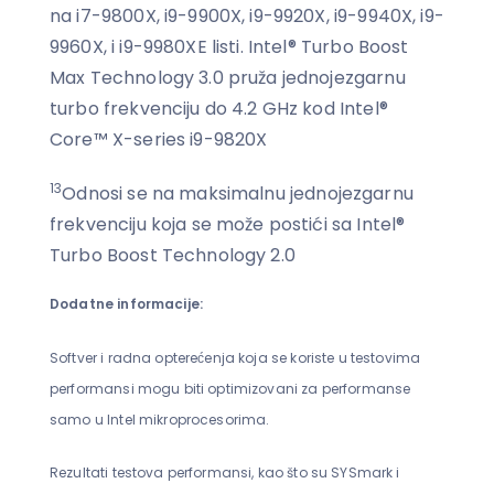
na i7-9800X, i9-9900X, i9-9920X, i9-9940X, i9-
9960X, i i9-9980XE listi. Intel® Turbo Boost
Max Technology 3.0 pruža jednojezgarnu
turbo frekvenciju do 4.2 GHz kod Intel®
Core™ X-series i9-9820X
13
Odnosi se na maksimalnu jednojezgarnu
frekvenciju koja se može postići sa Intel®
Turbo Boost Technology 2.0
Dodatne informacije:
Softver i radna opterećenja koja se koriste u testovima
performansi mogu biti optimizovani za performanse
samo u Intel mikroprocesorima.
Rezultati testova performansi, kao što su SYSmark i