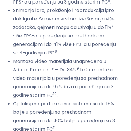
6
FPS-a u poređenju sa 3 godine starim PC
.
Snimanje igre, prelaženje i reprodukcija igre
dok igrate. Sa ovom vrstom izvršavanja više
7
zadataka, gejmeri mogu da uživaju u do 11%
više FPS-a u poređenju sa prethodnom
generacijom i do 41% više FPS-a u poređenju
8
sa 3-godišnjim PC
.
Montaža video materijala unapređena u
9
Adobe Premiere* – Do 34%
brža montaža
video materijala u poređenju sa prethodnom
generacijom i do 97% brža u poređenju sa 3
10
godine starim PC
.
Cjelokupne performanse sistema su do 15%
bolje u poređenju sa prethodnom
generacijom i do 40% bolje u poređenju sa 3
11
godine starim PC
.