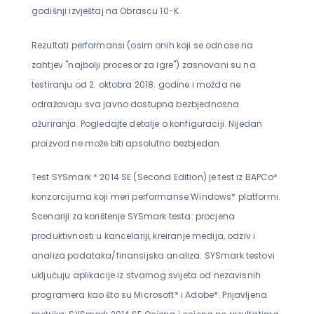
godišnji izvještaj na Obrascu 10-K.
Rezultati performansi (osim onih koji se odnose na
zahtjev "najbolji procesor za igre") zasnovani su na
testiranju od 2. oktobra 2018. godine i možda ne
odražavaju sva javno dostupna bezbjednosna
ažuriranja. Pogledajte detalje o konfiguraciji. Nijedan
proizvod ne može biti apsolutno bezbjedan.
Test SYSmark * 2014 SE (Second Edition) je test iz BAPCo*
konzorcijuma koji meri performanse Windows* platformi.
Scenariji za korištenje SYSmark testa: procjena
produktivnosti u kancelariji, kreiranje medija, odziv i
analiza podataka/finansijska analiza. SYSmark testovi
uključuju aplikacije iz stvarnog svijeta od nezavisnih
programera kao što su Microsoft* i Adobe*. Prijavljena