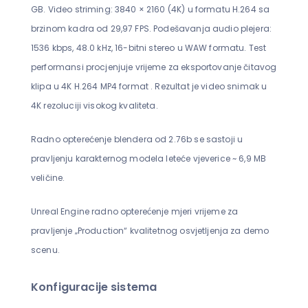
GB. Video striming: 3840 × 2160 (4K) u formatu H.264 sa
brzinom kadra od 29,97 FPS. Podešavanja audio plejera:
1536 kbps, 48.0 kHz, 16-bitni stereo u WAW formatu. Test
performansi procjenjuje vrijeme za eksportovanje čitavog
klipa u 4K H.264 MP4 format . Rezultat je video snimak u
4K rezoluciji visokog kvaliteta.
Radno opterećenje blendera od 2.76b se sastoji u
pravljenju karakternog modela leteće vjeverice ~ 6,9 MB
veličine.
Unreal Engine radno opterećenje mjeri vrijeme za
pravljenje „Production“ kvalitetnog osvjetljenja za demo
scenu.
Konfiguracije sistema