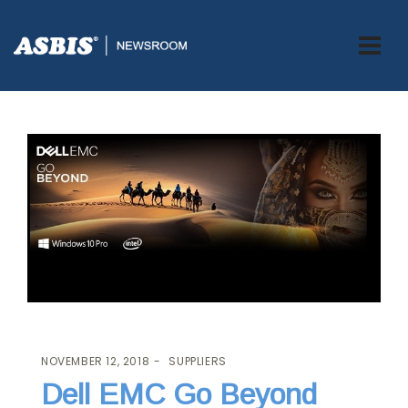
ASBIS.BA
>
SUPPLIERS
> DELL EMC GO BEYOND
NOVEMBER 12, 2018
SUPPLIERS
Dell EMC Go Beyond