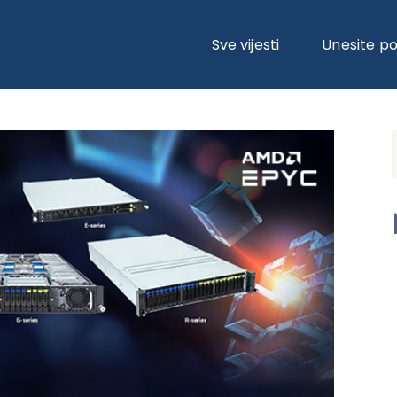
OBUHVATAN PORTFOLIO RJEŠENJA ZA PREDUZEĆA SA AMD EPYC™ 90
Sve vijesti
Unesite p