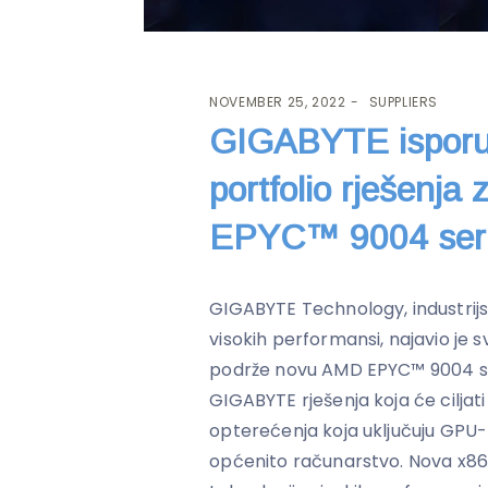
NOVEMBER 25, 2022
SUPPLIERS
GIGABYTE isporu
portfolio rješenj
EPYC™ 9004 seri
GIGABYTE Technology, industrijs
visokih performansi, najavio je 
podrže novu AMD EPYC™ 9004 se
GIGABYTE rješenja koja će ciljati
opterećenja koja uključuju GPU-
općenito računarstvo. Nova x86