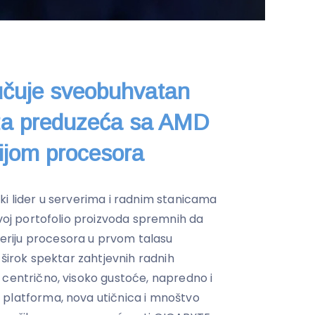
čuje sveobuhvatan
a za preduzeća sa AMD
jom procesora
ki lider u serverima i radnim stanicama
svoj portofolio proizvoda spremnih da
riju procesora u prvom talasu
 širok spektar zahtjevnih radnih
 centrično, visoko gustoće, napredno i
 platforma, nova utičnica i mnoštvo