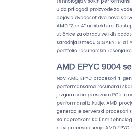
tehnologija visokih performans
u da prilagodi proizvode za vo
objavio dvadeset dva nova serv
AMD “Zen 4” arhitekture. Dostupn
utičnice za obradu velikih podat
saradnja između GIGABYTE-a i 
portfolio računarskih rešenja ko
AMD EPYC 9004 ser
Novi AMD EPYC procesori 4. gene
performansama računara i skala
jezgara sa impresivnim PCIe i m
performansi iz kutije, AMD proc
generacije serverski procesori 
Sa napretkom ka 5nm tehnologij
novi procesori serije AMD EPYC 