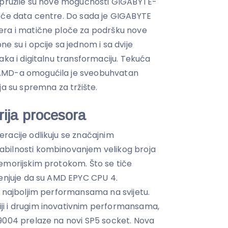
i pružile su nove mogućnosti GIGABYTE-
deće data centre. Do sada je GIGABYTE
era i matične ploče za podršku nove
e su i opcije sa jednom i sa dvije
aka i digitalnu transformaciju. Tekuća
AMD-a omogućila je sveobuhvatan
ja su spremna za tržište.
ija procesora
racije odlikuju se značajnim
bilnosti kombinovanjem velikog broja
emorijskim protokom. Što se tiče
jenjuje da su AMD EPYC CPU 4.
s najboljim performansama na svijetu.
i i drugim inovativnim performansama,
9004 prelaze na novi SP5 socket. Nova