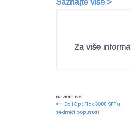
Saznajte više >
Za više informa
PREVIOUS POST
Post
Dell OptiPlex 3000 SFF u
navigation
sedmici popusta!