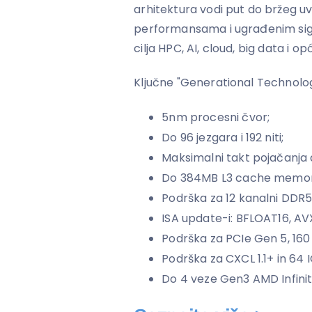
arhitektura vodi put do bržeg u
performansama i ugrađenim sig
cilja HPC, AI, cloud, big data i o
Ključne "Generational Technol
5nm procesni čvor;
Do 96 jezgara i 192 niti;
Maksimalni takt pojačanja
Do 384MB L3 cache memori
Podrška za 12 kanalni DDR
ISA update-i: BFLOAT16, AVX
Podrška za PCIe Gen 5, 160 
Podrška za CXCL 1.1+ in 64 I
Do 4 veze Gen3 AMD Infini