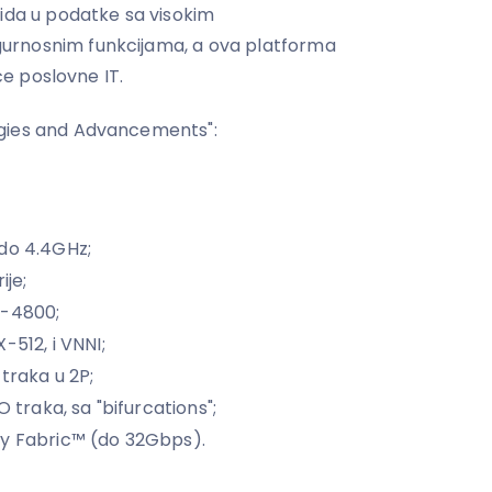
vida u podatke sa visokim
urnosnim funkcijama, a ova platforma
pće poslovne IT.
ogies and Advancements":
 do 4.4GHz;
je;
5-4800;
-512, i VNNI;
traka u 2P;
O traka, sa "bifurcations";
ty Fabric™ (do 32Gbps).