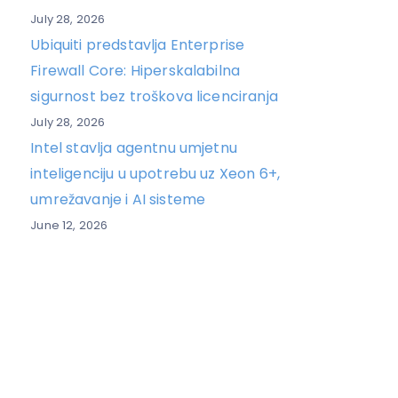
July 28, 2026
Ubiquiti predstavlja Enterprise
Firewall Core: Hiperskalabilna
sigurnost bez troškova licenciranja
July 28, 2026
Intel stavlja agentnu umjetnu
inteligenciju u upotrebu uz Xeon 6+,
umrežavanje i AI sisteme
June 12, 2026