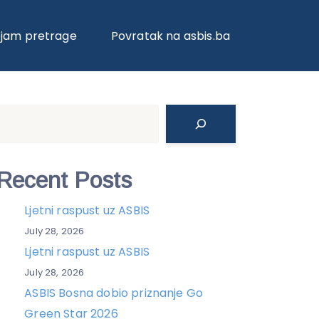
04 SERIJOM PROCESORA
ojam pretrage
Povratak na asbis.ba
Search
Recent Posts
Ljetni raspust uz ASBIS
July 28, 2026
Ljetni raspust uz ASBIS
July 28, 2026
ASBIS Bosna dobio priznanje Go
Green Star 2026