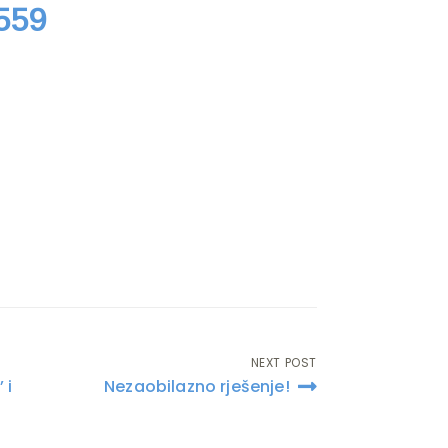
7559
NEXT POST
 i
Nezaobilazno rješenje!