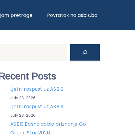
ojam pretrage
Povratak na asbis.ba
Search
Recent Posts
Ljetni raspust uz ASBIS
July 28, 2026
Ljetni raspust uz ASBIS
July 28, 2026
ASBIS Bosna dobio priznanje Go
Green Star 2026