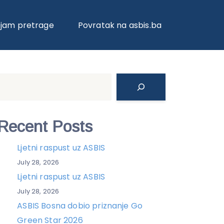
ojam pretrage
Povratak na asbis.ba
Search
Recent Posts
Ljetni raspust uz ASBIS
July 28, 2026
Ljetni raspust uz ASBIS
July 28, 2026
ASBIS Bosna dobio priznanje Go
Green Star 2026