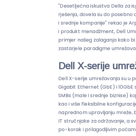
"Desetljećna iskustva Della za 
rješenja, dovela su do posebno d
i srednje kompanije" rekao je Arp
i produkt menadžment, Dell Umre
primjer našeg zalaganja kako bi
zastarjele paradigme umrežavan
Dell X-serije umr
Dell X-serije umrežavanja su u 
Gigabit Ethernet (GbE) i 10GbE s
SMBs (male i srednje biznise) ko
kao i više fleksibilne konfiguraci
naprednom upravljanju mreže, b
IT stručnjake za održavanje, a s
po-korak i prilagodljivim počama 