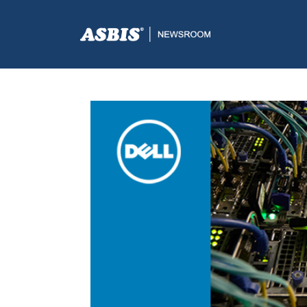
ASBIS.BA
>
SUPPLIERS
> DELL UVODI INOVATIVNA I 