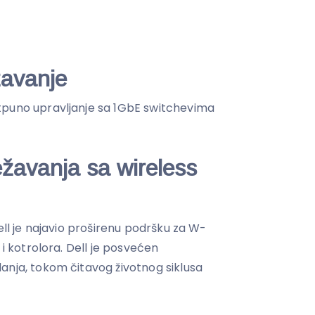
avanje
tpuno upravljanje sa 1GbE switchevima
ežavanja sa wireless
ell je najavio proširenu podršku za W-
 i kotrolora. Dell je posvećen
anja, tokom čitavog životnog siklusa