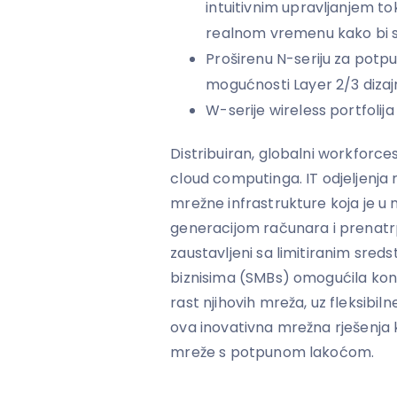
intuitivnim upravljanjem to
realnom vremenu kako bi se
Proširenu N-seriju za potp
mogućnosti Layer 2/3 diza
W-serije wireless portfoli
Distribuiran, globalni workforc
cloud computinga. IT odjeljenja 
mrežne infrastrukture koja je 
generacijom računara i prenatr
zaustavljeni sa limitiranim sreds
biznisima (SMBs) omogućila kon
rast njihovih mreža, uz fleksibil
ova inovativna mrežna rješenja k
mreže s potpunom lakoćom.