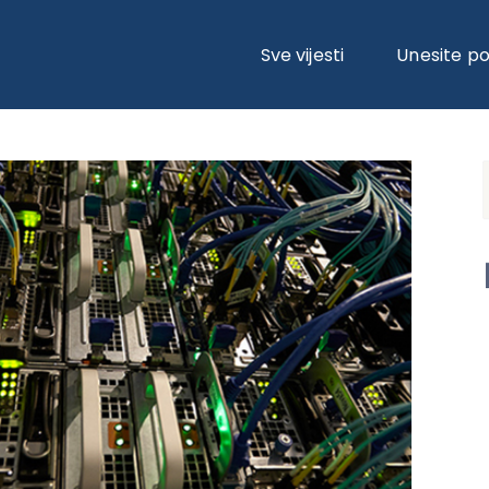
NOVA RJEŠENJA ZA MALA I SREDNJA PREDUZEĆA
Sve vijesti
Unesite p