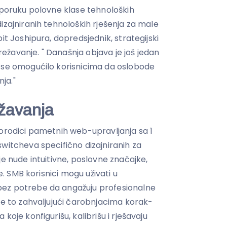
isporuku polovne klase tehnoloških
izajniranih tehnoloških rješenja za male
it Joshipura, dopredsjednik, strategijski
žavanje. " Današnja objava je još jedan
 se omogućilo korisnicima da oslobode
ja."
ežavanja
porodici pametnih web-upravljanja sa 1
witcheva specifično dizajniranih za
je nude intuitivne, poslovne značajke,
je. SMB korisnici mogu uživati u
ez potrebe da angažuju profesionalne
ve to zahvaljujući čarobnjacima korak-
koje konfigurišu, kalibrišu i rješavaju