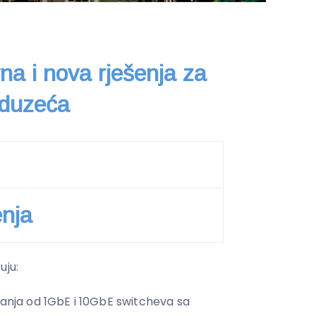
vna i nova rješenja za
eduzeća
enja
uju:
janja od 1GbE i 10GbE switcheva sa