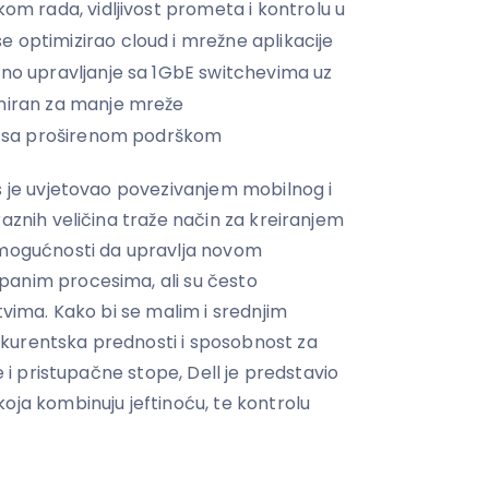
kom rada, vidljivost prometa i kontrolu u
 optimizirao cloud i mrežne aplikacije
uno upravljanje sa 1GbE switchevima uz
jniran za manje mreže
ja sa proširenom podrškom
es je uvjetovao povezivanjem mobilnog i
raznih veličina traže način za kreiranjem
u mogućnosti da upravlja novom
panim procesima, ali su često
tvima. Kako bi se malim i srednjim
kurentska prednosti i sposobnost za
ne i pristupačne stope, Dell je predstavio
oja kombinuju jeftinoću, te kontrolu