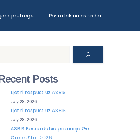
ojam pretrage
Povratak na asbis.ba
Search
Recent Posts
Ljetni raspust uz ASBIS
July 28, 2026
Ljetni raspust uz ASBIS
July 28, 2026
ASBIS Bosna dobio priznanje Go
Green Star 2026