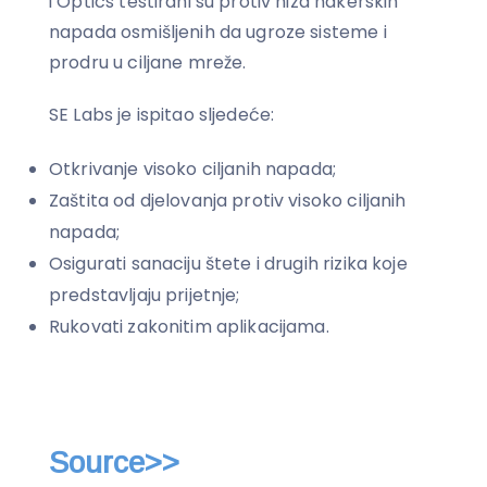
i Optics testirani su protiv niza hakerskih
napada osmišljenih da ugroze sisteme i
prodru u ciljane mreže.
SE Labs je ispitao sljedeće:
Otkrivanje visoko ciljanih napada;
Zaštita od djelovanja protiv visoko ciljanih
napada;
Osigurati sanaciju štete i drugih rizika koje
predstavljaju prijetnje;
Rukovati zakonitim aplikacijama.
Source>>