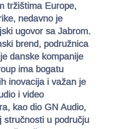
m tržištima Europe,
frike, nedavno je
ijski ugovor sa Jabrom.
nski brend, podružnica
zije danske kompanije
oup ima bogatu
ih inovacija i važan je
udio i video
ra, kao dio GN Audio,
j stručnosti u području