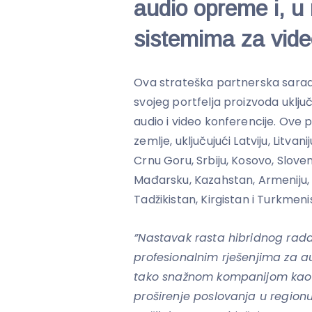
audio opreme i, u 
sistemima za vide
Ova strateška partnerska sara
svojeg portfelja proizvoda uklju
audio i video konferencije. Ove 
zemlje, uključujući Latviju, Litvan
Crnu Goru, Srbiju, Kosovo, Sloven
Mađarsku, Kazahstan, Armeniju, 
Tadžikistan, Kirgistan i Turkmeni
”Nastavak rasta hibridnog rada
profesionalnim rješenjima za aud
tako snažnom kompanijom kao 
proširenje poslovanja u regionu