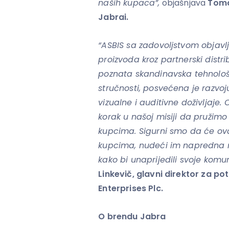
naših kupaca”,
objašnjava
Tomas
Jabrai.
“ASBIS sa zadovoljstvom objavlj
proizvoda kroz partnerski distr
poznata skandinavska tehnolo
stručnosti, posvećena je razvoj
vizualne i auditivne doživljaje
korak u našoj misiji da pružim
kupcima. Sigurni smo da će ova
kupcima, nudeći im napredna rj
kako bi unaprijedili svoje komun
Linkevič, glavni direktor za po
Enterprises Plc.
O brendu Jabra