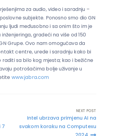
rješenjima za audio, video i saradnju –
i poslovne subjekte. Ponosno smo dio GN
ju ljudi međusobno i sa onim što im je
 inženjeringa, gradeći na više od 150
ru GN Grupe. Ovo nam omogućava da
ntakt centre, urede i saradnju kako bi
 raditi sa bilo kog mjesta; kao i bežične
ćavaju potrošačima bolje uživanje u
etite
www.jabra.com
NEXT POST
Intel ubrzava primjenu AI na
i 7
svakom koraku na Computexu
2024