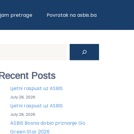
NJIMA ZA AUDIO, VIDEO I SARADNJU
ojam pretrage
Povratak na asbis.ba
Search
Recent Posts
Ljetni raspust uz ASBIS
July 28, 2026
Ljetni raspust uz ASBIS
July 28, 2026
ASBIS Bosna dobio priznanje Go
Green Star 2026