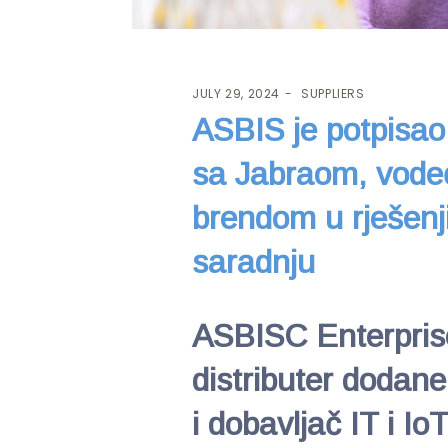
JULY 29, 2024
SUPPLIERS
ASBIS je potpisao 
sa Jabraom, vode
brendom u rješenj
saradnju
ASBISC Enterprise
distributer dodane
i dobavljač IT i Io