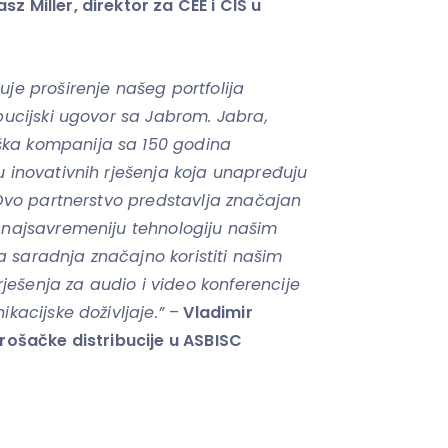
z Miller, direktor za CEE i CIS u
uje proširenje našeg portfolija
ibucijski ugovor sa Jabrom. Jabra,
ška kompanija sa 150 godina
u inovativnih rješenja koja unapređuju
. Ovo partnerstvo predstavlja značajan
o najsavremeniju tehnologiju našim
 saradnja značajno koristiti našim
ešenja za audio i video konferencije
ikacijske doživljaje.”
–
Vladimir
trošačke distribucije u ASBISC