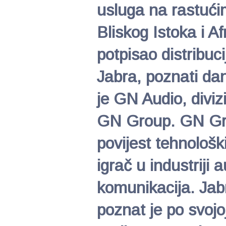
usluga na rastući
Bliskog Istoka i A
potpisao distribuc
Jabra, poznati da
je GN Audio, divi
GN Group. GN Gr
povijest tehnološk
igrač u industriji a
komunikacija. Jab
poznat je po svojo