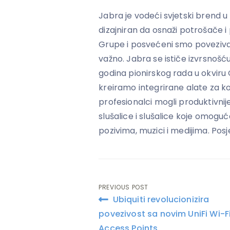
Jabra je vodeći svjetski brend u 
dizajniran da osnaži potrošače 
Grupe i posvećeni smo povezivan
važno. Jabra se ističe izvrsnošću
godina pionirskog rada u okvi
kreiramo integrirane alate za ko
profesionalci mogli produktivnije
slušalice i slušalice koje omogu
pozivima, muzici i medijima. Posj
PREVIOUS POST
Post
Ubiquiti revolucionizira
navigation
povezivost sa novim UniFi Wi-F
Access Points