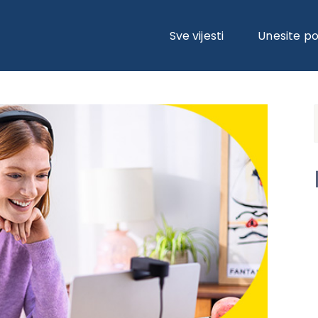
BUCIJSKI UGOVOR SA JABRAOM, VODEĆIM SVJETSKIM BRENDOM U RJEŠE
Sve vijesti
Unesite p