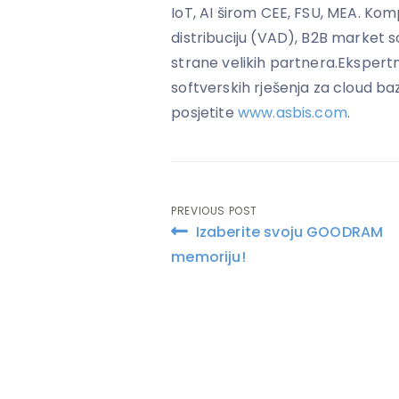
IoT, AI širom CEE, FSU, MEA. Kom
distribuciju (VAD), B2B market so
strane velikih partnera.Ekspertn
softverskih rješenja za cloud baz
posjetite
www.asbis.com
.
PREVIOUS POST
Post
Izaberite svoju GOODRAM
navigation
memoriju!