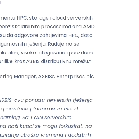
t.
gmentu HPC, storage i cloud serverskih
 Xeon® skalabilnim procesoima and AMD
i su da odgovore zahtjevima HPC, data
 sigurnosnih rješenja. Radujemo se
abilne, visoko integrisane i pouzdane
ilike kroz ASBIS distributivnu mrežu.”
eting Manager, ASBISc Enterprises plc
ASBIS-ovu ponudu serverskih rješenja
o pouzdane platforme za cloud
 Learning. Sa TYAN serverskim
ma naši kupci se mogu forkusirati na
imiziranje utroška vremena i dodatnih