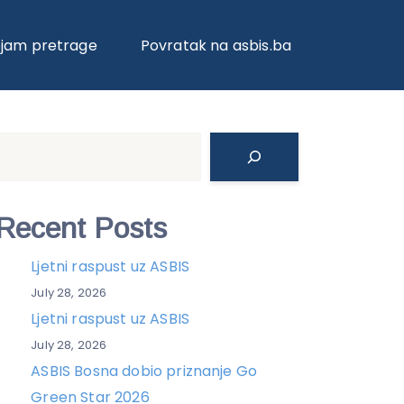
ojam pretrage
Povratak na asbis.ba
Search
Recent Posts
Ljetni raspust uz ASBIS
July 28, 2026
Ljetni raspust uz ASBIS
July 28, 2026
ASBIS Bosna dobio priznanje Go
Green Star 2026