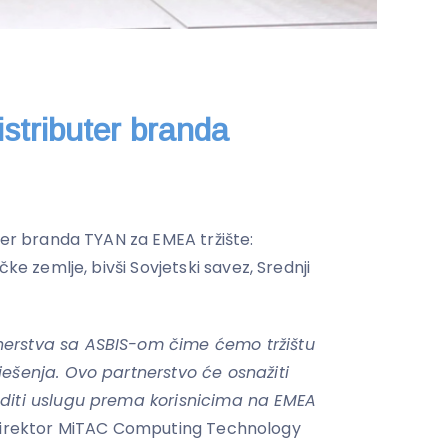
istributer branda
ter branda TYAN za EMEA tržište:
čke zemlje, bivši Sovjetski savez, Srednji
erstva sa ASBIS-om čime ćemo tržištu
ješenja. Ovo partnerstvo će osnažiti
editi uslugu prema korisnicima na EMEA
i direktor MiTAC Computing Technology