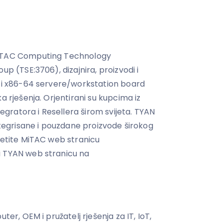
MiTAC Computing Technology
up (TSE:3706), dizajnira, proizvodi i
6 i x86-64 servere/workstation board
a rješenja. Orjentirani su kupcima iz
ratora i Resellera širom svijeta. TYAN
integrisane i pouzdane proizvode širokog
sjetite MiTAC web stranicu
li TYAN web stranicu na
ter, OEM i pružatelj rješenja za IT, IoT,