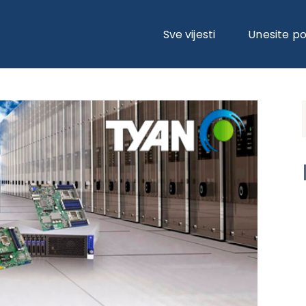
TER BRANDA TYAN
Sve vijesti
Unesite p