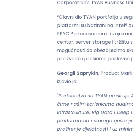
Corporation's TYAN Business Uni
“Glavni dio TYAN portfolija u se
platformi su bazirani na Intel®
EPYC™ procesorima i dizajniran
centar, server storage i tržištu
mogućnosti da obezbijedimo skal
proizvode i proširimo poslovne pr
Georgii Saprykin
, Product Mark
izjavio je:
"
Partnerstvo sa TYAN proširuje 
čime našim korisnicima nudim
infrastrukture, Big Data i Deep
platformama i storage rješenji
proširenje djelatnosti i uz min