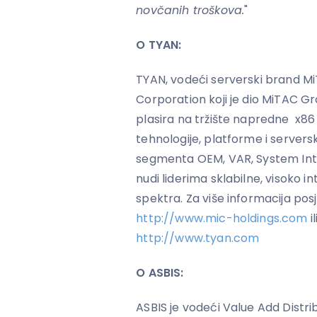
novčanih troškova.
"
O TYAN:
TYAN, vodeći serverski brand 
Corporation koji je dio MiTAC Gro
plasira na tržište napredne x8
tehnologije, platforme i serversk
segmenta OEM, VAR, System Integ
nudi liderima sklabilne, visoko 
spektra. Za više informacija po
http://www.mic-holdings.com
i
http://www.tyan.com
O ASBIS:
ASBIS je vodeći Value Add Distribu