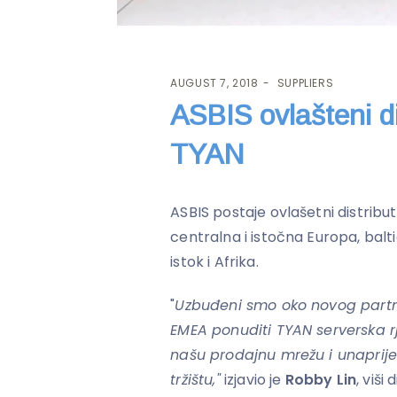
AUGUST 7, 2018
SUPPLIERS
ASBIS ovlašteni d
TYAN
ASBIS postaje ovlašetni distribu
centralna i istočna Europa, balti
istok i Afrika.
"
Uzbuđeni smo oko novog partn
EMEA ponuditi TYAN serverska r
našu prodajnu mrežu i unaprij
tržištu,"
izjavio je
Robby Lin
, viš