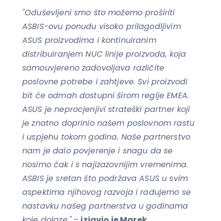
"Oduševljeni smo što možemo proširiti
ASBIS-ovu ponudu visoko prilagodljivim
ASUS proizvodima i kontinuiranim
distribuiranjem NUC linije proizvoda, koja
samouvjereno zadovoljava različite
poslovne potrebe i zahtjeve. Svi proizvodi
bit će odmah dostupni širom regije EMEA.
ASUS je neprocjenjivi strateški partner koji
je znatno doprinio našem poslovnom rastu
i uspjehu tokom godina. Naše partnerstvo
nam je dalo povjerenje i snagu da se
nosimo čak i s najizazovnijim vremenima.
ASBIS je sretan što podržava ASUS u svim
aspektima njihovog razvoja i radujemo se
nastavku našeg partnerstva u godinama
koje dolaze."
–
izjavio je Marek