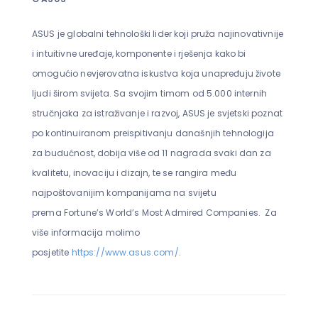
ASUS
je globalni tehnološki lider koji pruža najinovativnije
i intuitivne uređaje, komponente i rješenja kako bi
omogućio nevjerovatna iskustva koja unapređuju živote
ljudi širom svijeta. Sa svojim timom od 5.000 internih
stručnjaka za istraživanje i razvoj, ASUS je svjetski poznat
po kontinuiranom preispitivanju današnjih tehnologija
za budućnost, dobija više od 11 nagrada svaki dan za
kvalitetu, inovaciju i dizajn, te se rangira među
najpoštovanijim kompanijama na svijetu
prema
Fortune’s World’s Most Admired Companies
.
Za
više informacija molimo
posjetite
https://www.asus.com/
.