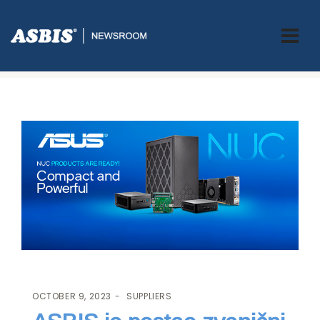
ASBIS.BA
>
SUPPLIERS
> ASBIS JE POSTAO ZVANIČNI DISTRIBUTER
ASUS NUC UREĐAJA NA PODRUČJU EMEA REGIONA
OCTOBER 9, 2023
SUPPLIERS