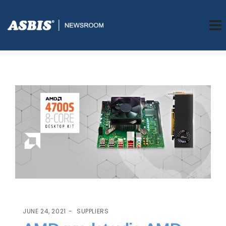
ASBIS.BA
>
SUPPLIERS
> AMD PREDSTAVLJA AMD 4700S DESKTOP
KIT
JUNE 24, 2021
SUPPLIERS