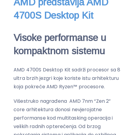
AMD predstavlja AMD
4700S Desktop Kit
Visoke performanse u
kompaktnom sistemu
AMD 4700S Desktop Kit sadrži procesor sa 8
ultra brzih jezgri koje koriste istu arhitekturu
koja pokreće AMD Ryzen™ procesore.
Višestruko nagrađena AMD 7nm “Zen 2”
core arhitektura donosi nevjerojatne
performanse kod multitasking operacija i
velikih radnih opterećenja. Od brzog
pokretanja sistema i aplikacija do ozbiljnog