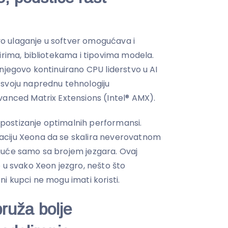
lovo ulaganje u softver omogućava i
irima, bibliotekama i tipovima modela.
njegovo kontinuirano CPU liderstvo u AI
 svoju naprednu tehnologiju
vanced Matrix Extensions (Intel® AMX).
a postizanje optimalnih performansi.
aciju Xeona da se skalira neverovatnom
guće samo sa brojem jezgara. Ovaj
 u svako Xeon jezgro, nešto što
i kupci ne mogu imati koristi.
ruža bolje