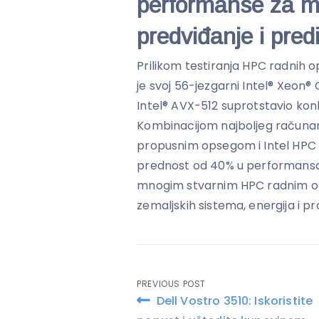
performanse za mo
predviđanje i pred
Prilikom testiranja HPC radnih op
je svoj 56-jezgarni Intel® Xeon® 
Intel® AVX-512 suprotstavio kon
Kombinacijom najboljeg računa
propusnim opsegom i Intel HPC
prednost od 40% u performansa
mnogim stvarnim HPC radnim op
zemaljskih sistema, energija i pr
PREVIOUS POST
Post
Dell Vostro 3510: Iskoristite