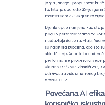
jezgru, snaga i propusnost kritičn
to, Intel je uporedio 32-jezgarni
mainstream 32-jezgrenim dijelo
Mjerila opće namjene kao što je 
priču o performansama za koris
nastavljaju da se razvijaju. Rea
su najbitnija kupcima, kao što 
skladištenje, Xeon lako nadmašu
performanse procesora, veće p
ukupne troškove vlasništva (TCO
održivosti u vidu smanjenog broja
emisije CO2.
Povećana AI efika
korisničko iskustv