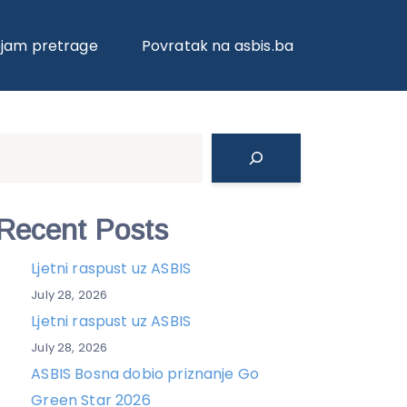
ojam pretrage
Povratak na asbis.ba
Search
Recent Posts
Ljetni raspust uz ASBIS
July 28, 2026
Ljetni raspust uz ASBIS
July 28, 2026
ASBIS Bosna dobio priznanje Go
Green Star 2026