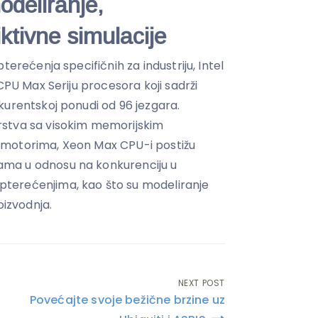
deliranje,
iktivne simulacije
terećenja specifičnih za industriju, Intel
CPU Max Seriju procesora koji sadrži
kurentskoj ponudi od 96 jezgara.
rstva sa visokim memorijskim
 motorima, Xeon Max CPU-i postižu
ma u odnosu na konkurenciju u
terećenjima, kao što su modeliranje
oizvodnja.
NEXT POST
Povećajte svoje bežične brzine uz