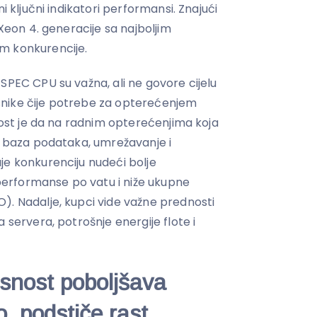
i ključni indikatori performansi. Znajući
 Xeon 4. generacije sa najboljim
m konkurencije.
SPEC CPU su važna, ali ne govore cijelu
nike čije potrebe za opterećenjem
lnost je da na radnim opterećenjima koja
su baza podataka, umrežavanje i
je konkurenciju nudeći bolje
erformanse po vatu i niže ukupne
). Nadalje, kupci vide važne prednosti
 servera, potrošnje energije flote i
snost poboljšava
o, podstiče rast