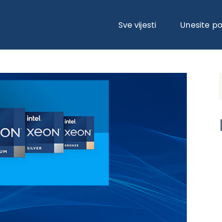
E NADMAŠUJE KONKURENCIJU U STVARNIM RADNIM OPTEREĆENJIMA
Sve vijesti
Unesite p