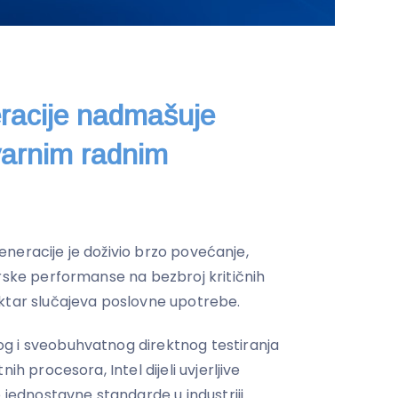
eracije nadmašuje
varnim radnim
 generacije je doživio brzo povećanje,
erske performanse na bezbroj kritičnih
ktar slučajeva poslovne upotrebe.
g i sveobuhvatnog direktnog testiranja
ih procesora, Intel dijeli uvjerljive
 jednostavne standarde u industriji.