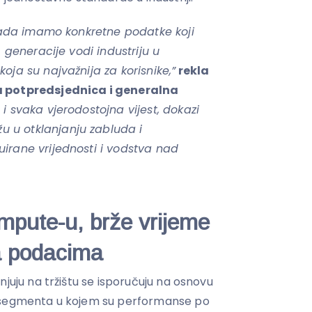
 sada imamo konkretne podatke koji
. generacije vodi industriju u
oja su najvažnija za korisnike,”
rekla
a potpredsjednica i generalna
 i svaka vjerodostojna vijest, dokazi
 u otklanjanju zabluda i
irane vrijednosti i vodstva nad
pute-u, brže vrijeme
pa podacima
njuju na tržištu se isporučuju na osnovu
, segmenta u kojem su performanse po