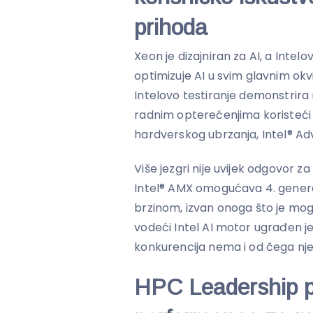
prihoda
Xeon je dizajniran za AI, a Inte
optimizuje AI u svim glavnim okv
Intelovo testiranje demonstrira 
radnim opterećenjima koristeći
hardverskog ubrzanja, Intel® Ad
Više jezgri nije uvijek odgovor z
Intel® AMX omogućava 4. gener
brzinom, izvan onoga što je mo
vodeći Intel AI motor ugrađen je
konkurencija nema i od čega njen
HPC Leadership p