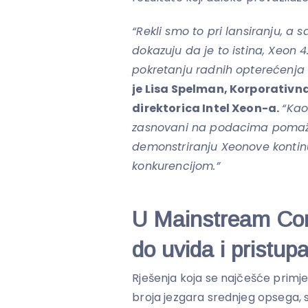
“Rekli smo to pri lansiranju, a
dokazuju da je to istina, Xeon 4
pokretanju radnih opterećenja k
je Lisa Spelman, Korporativn
direktorica Intel Xeon-a.
“Kao
zasnovani na podacima pomažu
demonstriranju Xeonove kontinu
konkurencijom.”
U Mainstream Com
do uvida i pristu
Rješenja koja se najčešće primje
broja jezgara srednjeg opsega