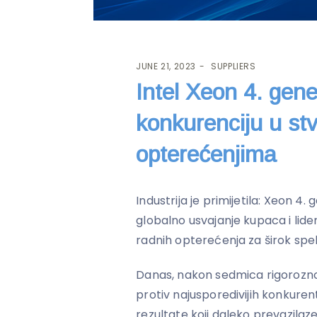
JUNE 21, 2023
SUPPLIERS
Intel Xeon 4. gen
konkurenciju u st
opterećenjima
Industrija je primijetila: Xeon 4.
globalno usvajanje kupaca i lid
radnih opterećenja za širok spe
Danas, nakon sedmica rigorozno
protiv najusporedivijih konkurentn
rezultate koji daleko prevazilaze