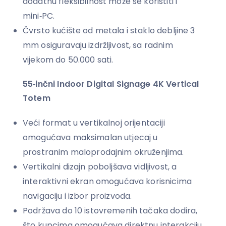
dodatnu fleksibilnost može se koristiti i
mini‑PC.
Čvrsto kućište od metala i staklo debljine 3
mm osiguravaju izdržljivost, sa radnim
vijekom do 50.000 sati.
55‑inčni Indoor Digital Signage 4K Vertical
Totem
Veći format u vertikalnoj orijentaciji
omogućava maksimalan utjecaj u
prostranim maloprodajnim okruženjima.
Vertikalni dizajn poboljšava vidljivost, a
interaktivni ekran omogućava korisnicima
navigaciju i izbor proizvoda.
Podržava do 10 istovremenih tačaka dodira,
što kupcima omogućava direktnu interakciju