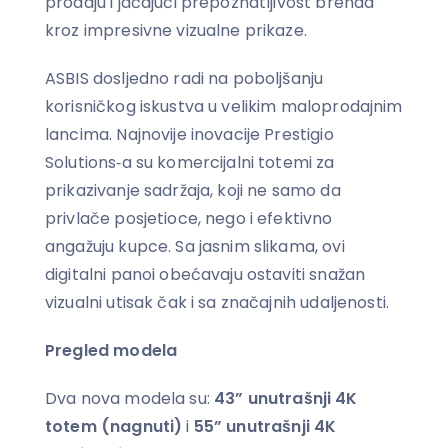
prodaju i jačajući prepoznatljivost brenda
kroz impresivne vizualne prikaze.
ASBIS dosljedno radi na poboljšanju
korisničkog iskustva u velikim maloprodajnim
lancima. Najnovije inovacije Prestigio
Solutions‑a su komercijalni totemi za
prikazivanje sadržaja, koji ne samo da
privlače posjetioce, nego i efektivno
angažuju kupce. Sa jasnim slikama, ovi
digitalni panoi obećavaju ostaviti snažan
vizualni utisak čak i sa značajnih udaljenosti.
Pregled modela
Dva nova modela su:
43” unutrašnji 4K
totem (nagnuti)
i
55” unutrašnji 4K