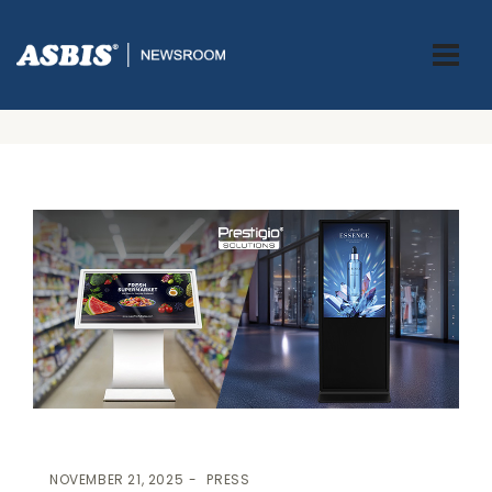
ASBIS.BA
>
PRESS
> TRANSFORMACIJA MALOPRODAJNOG
ISKUSTVA: PRESTIGIO SOLUTIONS LANSIRA DVA INOVATIVNA
MODELA DIGITALNOG OGLAŠAVANJA
NOVEMBER 21, 2025
PRESS