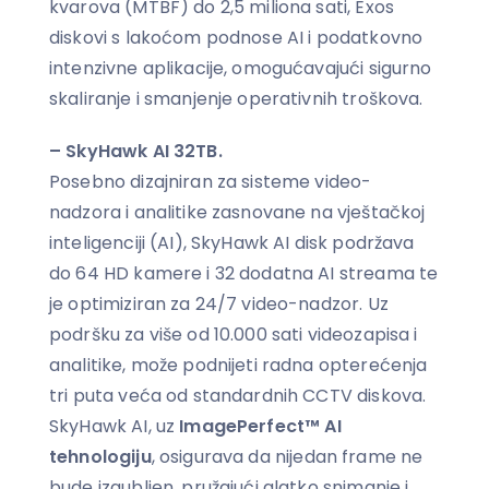
kvarova (MTBF) do 2,5 miliona sati, Exos
diskovi s lakoćom podnose AI i podatkovno
intenzivne aplikacije, omogućavajući sigurno
skaliranje i smanjenje operativnih troškova.
– SkyHawk AI 32TB.
Posebno dizajniran za sisteme video-
nadzora i analitike zasnovane na vještačkoj
inteligenciji (AI), SkyHawk AI disk podržava
do 64 HD kamere i 32 dodatna AI streama te
je optimiziran za 24/7 video-nadzor. Uz
podršku za više od 10.000 sati videozapisa i
analitike, može podnijeti radna opterećenja
tri puta veća od standardnih CCTV diskova.
SkyHawk AI, uz
ImagePerfect™ AI
tehnologiju
, osigurava da nijedan frame ne
bude izgubljen, pružajući glatko snimanje i