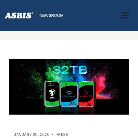
ASBIS.BA
>
PRESS
> SEAGATE POMJERA GRANICE POHRANE S
PRVIM HARD DISKOVIMA OD 32 TB – SADA DOSTUPNIM,
UKLJUČUJUĆI I PUTEM ASBIS-A
JANUARY 26, 2026
PRESS