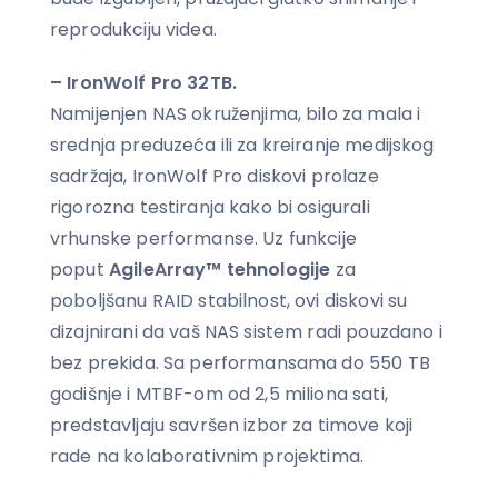
reprodukciju videa.
– IronWolf Pro 32TB.
Namijenjen NAS okruženjima, bilo za mala i
srednja preduzeća ili za kreiranje medijskog
sadržaja, IronWolf Pro diskovi prolaze
rigorozna testiranja kako bi osigurali
vrhunske performanse. Uz funkcije
poput
AgileArray™ tehnologije
za
poboljšanu RAID stabilnost, ovi diskovi su
dizajnirani da vaš NAS sistem radi pouzdano i
bez prekida. Sa performansama do 550 TB
godišnje i MTBF-om od 2,5 miliona sati,
predstavljaju savršen izbor za timove koji
rade na kolaborativnim projektima.