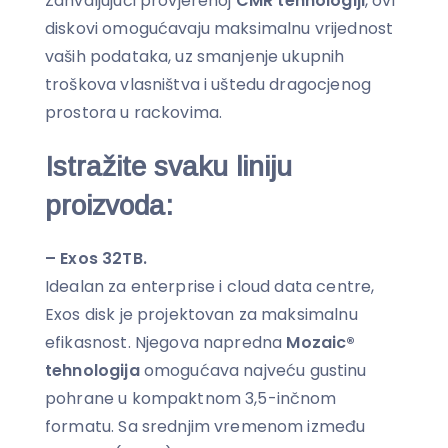
Zahvaljujući provjerenoj
CMR tehnologiji
, ovi
diskovi omogućavaju maksimalnu vrijednost
vaših podataka, uz smanjenje ukupnih
troškova vlasništva i uštedu dragocjenog
prostora u rackovima.
Istražite svaku liniju
proizvoda:
– Exos 32TB.
Idealan za enterprise i cloud data centre,
Exos disk je projektovan za maksimalnu
efikasnost. Njegova napredna
Mozaic®
tehnologija
omogućava najveću gustinu
pohrane u kompaktnom 3,5-inčnom
formatu. Sa srednjim vremenom između