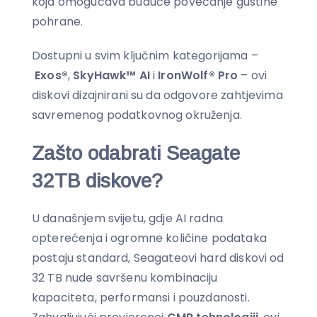
koja omogućava buduće povećanje gustine
pohrane.
Dostupni u svim ključnim kategorijama –
Exos®
,
SkyHawk™ AI
i
IronWolf® Pro
– ovi
diskovi dizajnirani su da odgovore zahtjevima
savremenog podatkovnog okruženja.
Zašto odabrati Seagate
32TB diskove?
U današnjem svijetu, gdje AI radna
opterećenja i ogromne količine podataka
postaju standard, Seagateovi hard diskovi od
32 TB nude savršenu kombinaciju
kapaciteta, performansi i pouzdanosti.