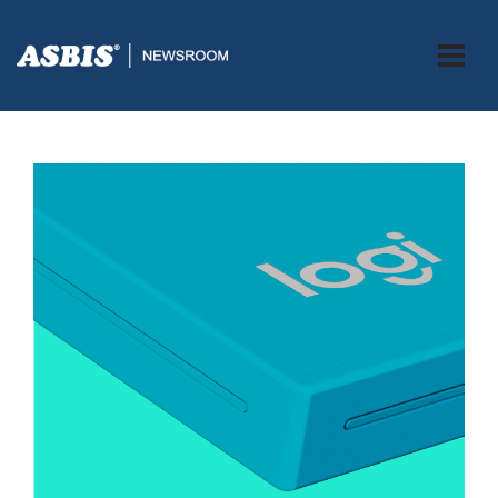
ASBIS.BA
>
PRESS
> POZDRAVITE NOVI LOGITECH